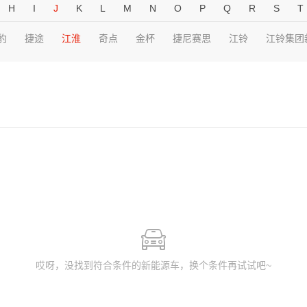
H
I
J
K
L
M
N
O
P
Q
R
S
T
豹
捷途
江淮
奇点
金杯
捷尼赛思
江铃
江铃集团
哎呀，没找到符合条件的新能源车，换个条件再试试吧~