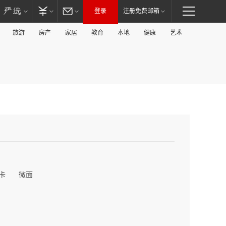
登录
注册免费邮箱
旅游
房产
家居
教育
本地
健康
艺术
卡
微面