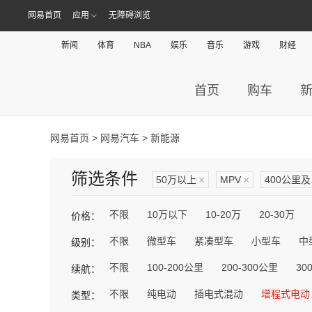
网易首页
应用
无障碍浏览
新闻
体育
NBA
娱乐
音乐
游戏
财经
首页
购车
网易首页
>
网易汽车
> 新能源
筛选条件
50万以上
×
MPV
×
400公里
不限
10万以下
10-20万
20-30万
价格：
不限
微型车
紧凑型车
小型车
中
级别：
不限
100-200公里
200-300公里
30
续航：
不限
纯电动
插电式混动
增程式电动
类型：