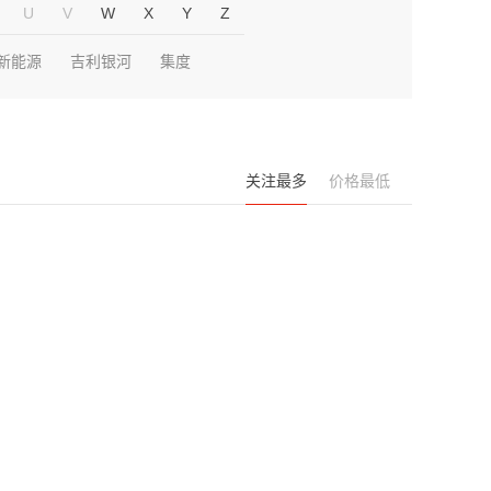
U
V
W
X
Y
Z
新能源
吉利银河
集度
关注最多
价格最低