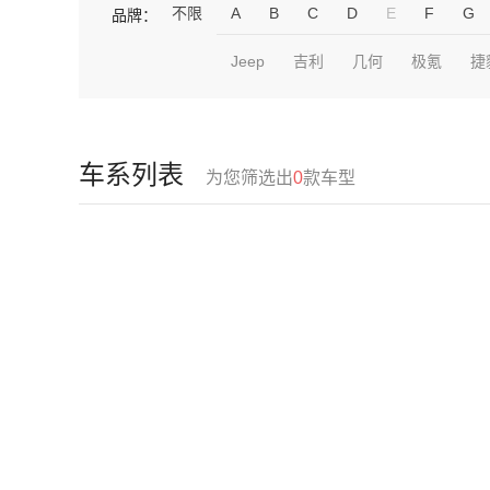
不限
A
B
C
D
E
F
G
品牌：
Jeep
吉利
几何
极氪
捷
车系列表
为您筛选出
0
款车型