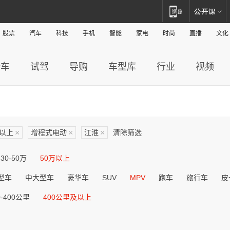
股票
汽车
科技
手机
智能
家电
时尚
直播
文化
新车
试驾
导购
车型库
行业
视频
及以上
×
增程式电动
×
江淮
×
清除筛选
30-50万
50万以上
型车
中大型车
豪华车
SUV
MPV
跑车
旅行车
皮
0-400公里
400公里及以上