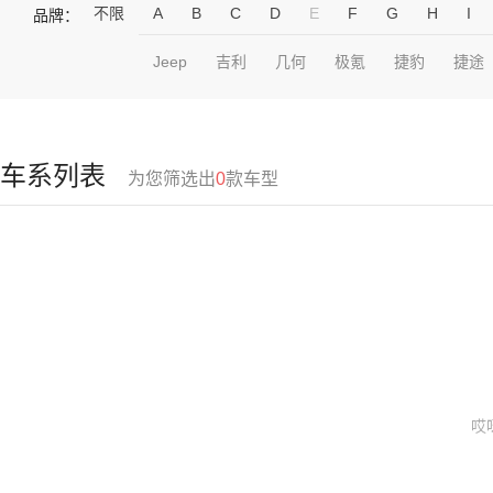
不限
A
B
C
D
E
F
G
H
I
品牌：
Jeep
吉利
几何
极氪
捷豹
捷途
车系列表
为您筛选出
0
款车型
哎