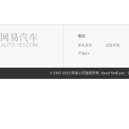
购车
新车资讯
试驾评测
严选EV
©
1997-2023 网易公司版权所有
About NetEase
|