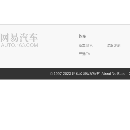
购车
新车资讯
试驾评测
严选EV
©
1997-2023 网易公司版权所有
About NetEase
|