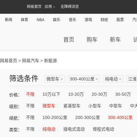
网易首页
应用
无障碍浏览
新闻
体育
NBA
娱乐
音乐
游戏
财经
股票
汽
首页
购车
新车
网易首页
>
网易汽车
> 新能源
筛选条件
微型车
×
300-400公里
×
纯电动
×
江淮
不限
10万以下
10-20万
20-30万
30-50万
价格：
不限
微型车
紧凑型车
小型车
中型车
中
级别：
不限
100-200公里
200-300公里
300-400公里
续航：
不限
纯电动
插电式混动
增程式电动
类型：