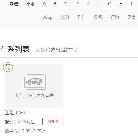
不限
A
B
C
D
E
F
G
H
I
品牌：
Jeep
吉利
几何
极氪
捷豹
捷途
车系列表
为您筛选出
1
款车型
320
KM
江淮iEV6E
报价：
5.95万
起
询底价
指导价：5.95~7.55万