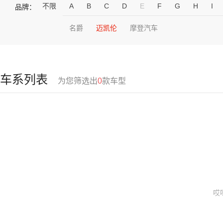
不限
A
B
C
D
E
F
G
H
I
品牌：
名爵
迈凯伦
摩登汽车
车系列表
为您筛选出
0
款车型
哎