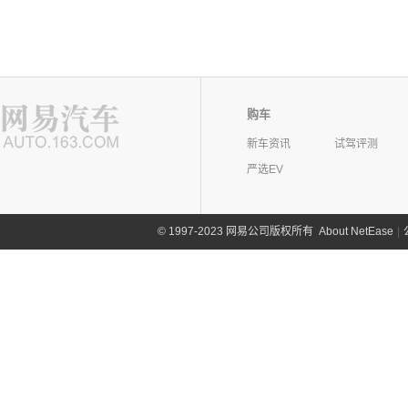
购车
新车资讯
试驾评测
严选EV
©
1997-2023 网易公司版权所有
About NetEase
|