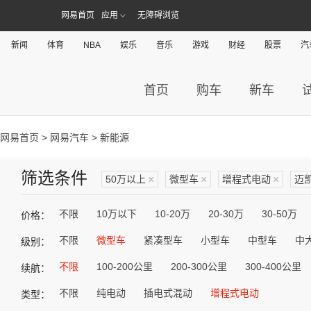
网易首页
应用
无障碍浏览
新闻
体育
NBA
娱乐
音乐
游戏
财经
股票
汽
首页
购车
新车
网易首页
>
网易汽车
> 新能源
筛选条件
50万以上
×
微型车
×
增程式电动
×
迈
不限
10万以下
10-20万
20-30万
30-50万
价格：
不限
微型车
紧凑型车
小型车
中型车
中
级别：
不限
100-200公里
200-300公里
300-400公里
续航：
不限
纯电动
插电式混动
增程式电动
类型：