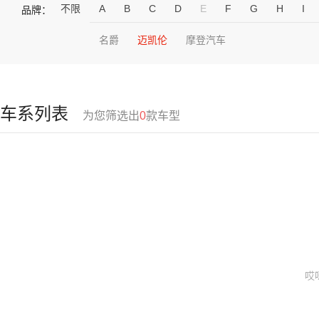
不限
A
B
C
D
E
F
G
H
I
品牌：
名爵
迈凯伦
摩登汽车
车系列表
为您筛选出
0
款车型
哎