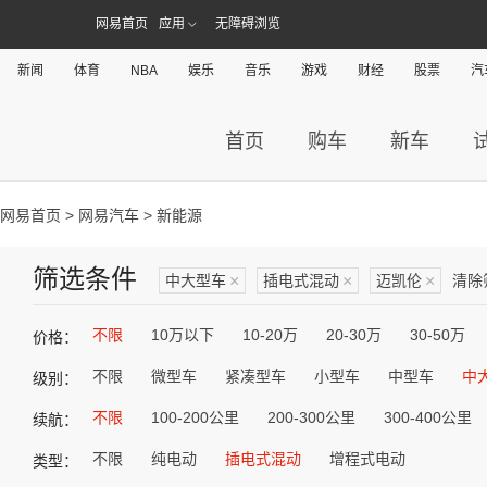
网易首页
应用
无障碍浏览
新闻
体育
NBA
娱乐
音乐
游戏
财经
股票
汽
首页
购车
新车
网易首页
>
网易汽车
> 新能源
筛选条件
中大型车
×
插电式混动
×
迈凯伦
×
清除
不限
10万以下
10-20万
20-30万
30-50万
价格：
不限
微型车
紧凑型车
小型车
中型车
中
级别：
不限
100-200公里
200-300公里
300-400公里
续航：
不限
纯电动
插电式混动
增程式电动
类型：