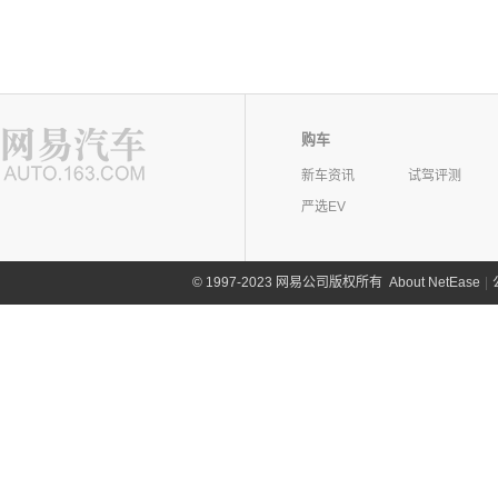
购车
新车资讯
试驾评测
严选EV
©
1997-2023 网易公司版权所有
About NetEase
|