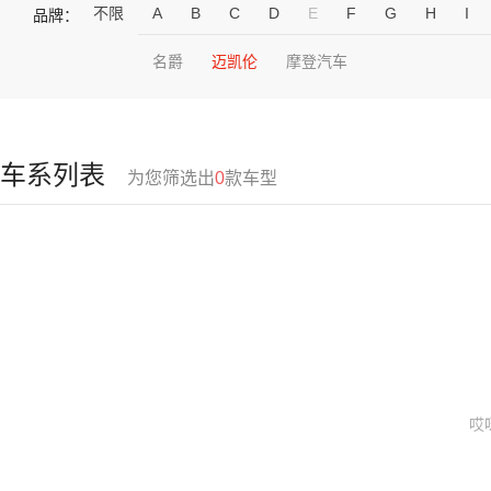
不限
A
B
C
D
E
F
G
H
I
品牌：
名爵
迈凯伦
摩登汽车
车系列表
为您筛选出
0
款车型
哎