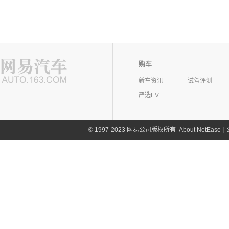
购车
新车资讯
试驾评测
严选EV
©
1997-2023 网易公司版权所有
About NetEase
|