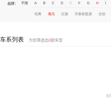
不限
A
B
C
D
E
F
G
H
I
品牌：
哈弗
海马
红旗
华泰新能源
合创
车系列表
为您筛选出
0
款车型
哎