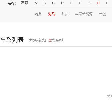
不限
A
B
C
D
E
F
G
H
I
品牌：
哈弗
海马
红旗
华泰新能源
合创
车系列表
为您筛选出
0
款车型
哎