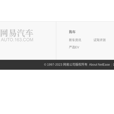
购车
新车资讯
试驾评测
严选EV
©
1997-2023 网易公司版权所有
About NetEase
|