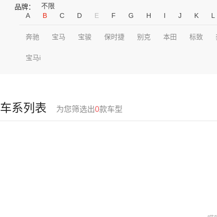
不限
品牌：
A
B
C
D
E
F
G
H
I
J
K
L
奔驰
宝马
宝骏
保时捷
别克
本田
标致
宝马i
车系列表
为您筛选出
0
款车型