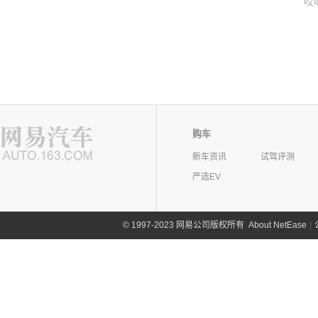
哎
购车
新车资讯
试驾评测
严选EV
©
1997-2023 网易公司版权所有
About NetEase
|