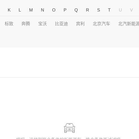
K
L
M
N
O
P
Q
R
S
T
U
V
标致
奔腾
宝沃
比亚迪
宾利
北京汽车
北汽新能