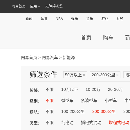
网易首页
应用
无障碍浏览
新闻
体育
NBA
娱乐
音乐
游戏
财经
首页
购车
网易首页
>
网易汽车
> 新能源
筛选条件
50万以上
×
200-300公里
×
增
不限
10万以下
10-20万
20-30万
价格：
不限
微型车
紧凑型车
小型车
中
级别：
不限
100-200公里
200-300公里
30
续航：
不限
纯电动
插电式混动
增程式电动
类型：