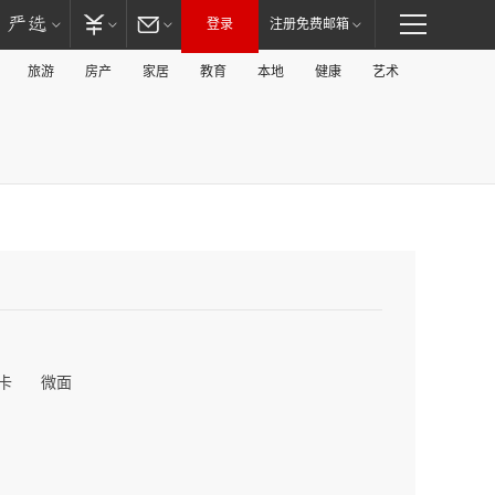
登录
注册免费邮箱
旅游
房产
家居
教育
本地
健康
艺术
卡
微面