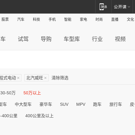
股票
汽车
科技
手机
智能
家电
时尚
直播
文化
新车
试驾
导购
车型库
行业
视频
程式电动
×
北汽威旺
×
清除筛选
30-50万
50万以上
型车
中大型车
豪华车
SUV
MPV
跑车
旅行车
皮
0-400公里
400公里及以上