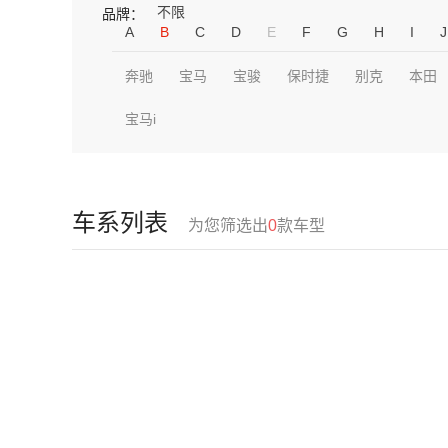
不限
品牌：
A
B
C
D
E
F
G
H
I
J
奔驰
宝马
宝骏
保时捷
别克
本田
宝马i
车系列表
为您筛选出
0
款车型