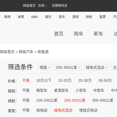
网易首页
应用
无障碍浏览
新闻
体育
NBA
娱乐
音乐
游戏
财经
股票
汽
首页
购车
新车
网易首页
>
网易汽车
> 新能源
筛选条件
微面
×
200-300公里
×
插电式混动
×
北
不限
10万以下
10-20万
20-30万
30-50万
价格：
不限
微型车
紧凑型车
小型车
中型车
中
级别：
不限
100-200公里
200-300公里
300-400公里
续航：
不限
纯电动
插电式混动
增程式电动
类型：