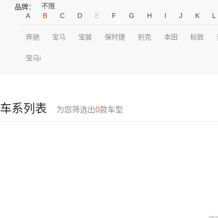
不限
品牌：
A
B
C
D
E
F
G
H
I
J
K
L
奔驰
宝马
宝骏
保时捷
别克
本田
标致
宝马i
车系列表
为您筛选出
0
款车型