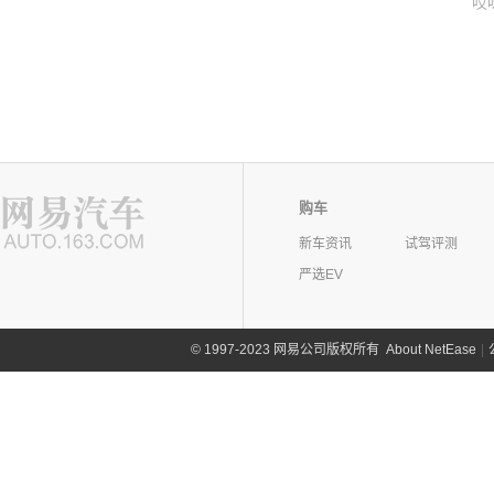
哎
购车
新车资讯
试驾评测
严选EV
©
1997-2023 网易公司版权所有
About NetEase
|