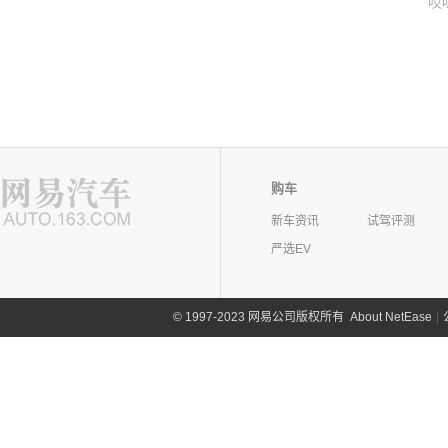
哎
购车
新车资讯
试驾评测
严选EV
©
1997-2023 网易公司版权所有
About NetEase
|