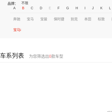
不限
品牌：
A
B
C
D
E
F
G
H
I
J
K
L
奔驰
宝马
宝骏
保时捷
别克
本田
标致
宝马i
车系列表
为您筛选出
0
款车型