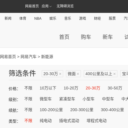
网易首页
应用
无障碍浏览
新闻
体育
NBA
娱乐
音乐
游戏
财经
股票
汽
首页
购车
新车
网易首页
>
网易汽车
> 新能源
筛选条件
20-30万
×
微面
×
400公里及以上
×
宝马
不限
10万以下
10-20万
20-30万
30-50万
价格：
不限
微型车
紧凑型车
小型车
中型车
中
级别：
不限
100-200公里
200-300公里
300-400公里
续航：
不限
纯电动
插电式混动
增程式电动
类型：