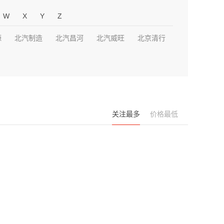
W
X
Y
Z
源
北汽制造
北汽昌河
北汽威旺
北京清行
关注最多
价格最低