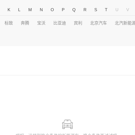
K
L
M
N
O
P
Q
R
S
T
U
V
标致
奔腾
宝沃
比亚迪
宾利
北京汽车
北汽新能