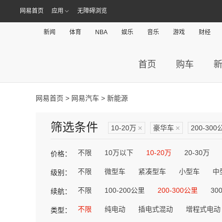
网易首页
应用
无障碍浏览
新闻
体育
NBA
娱乐
音乐
游戏
财经
首页
购车
网易首页
>
网易汽车
> 新能源
筛选条件
10-20万
×
豪华车
×
200-300
不限
10万以下
10-20万
20-30万
价格：
不限
微型车
紧凑型车
小型车
中
级别：
不限
100-200公里
200-300公里
30
续航：
不限
纯电动
插电式混动
增程式电动
类型：