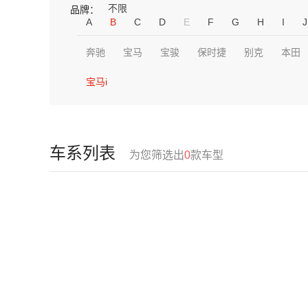
不限
品牌：
A
B
C
D
E
F
G
H
I
J
奔驰
宝马
宝骏
保时捷
别克
本田
宝马i
车系列表
为您筛选出
0
款车型