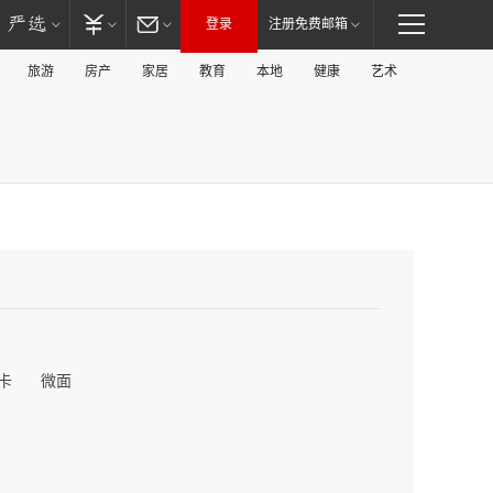
登录
注册免费邮箱
旅游
房产
家居
教育
本地
健康
艺术
卡
微面