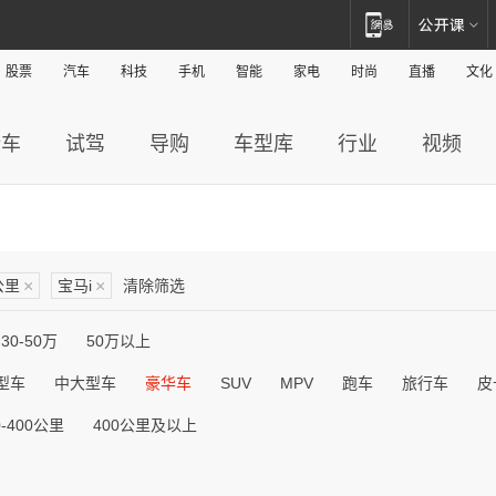
股票
汽车
科技
手机
智能
家电
时尚
直播
文化
新车
试驾
导购
车型库
行业
视频
公里
×
宝马i
×
清除筛选
30-50万
50万以上
型车
中大型车
豪华车
SUV
MPV
跑车
旅行车
皮
0-400公里
400公里及以上