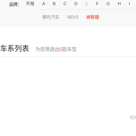
不限
A
B
C
D
E
F
G
H
I
品牌：
哪吒汽车
NEVS
纳智捷
车系列表
为您筛选出
0
款车型
哎