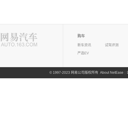
购车
新车资讯
试驾评测
严选EV
©
1997-2023 网易公司版权所有
About NetEase
|