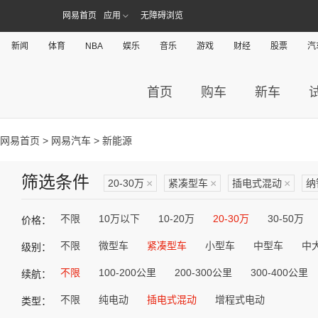
网易首页
应用
无障碍浏览
新闻
体育
NBA
娱乐
音乐
游戏
财经
股票
汽
首页
购车
新车
网易首页
>
网易汽车
> 新能源
筛选条件
20-30万
×
紧凑型车
×
插电式混动
×
纳
不限
10万以下
10-20万
20-30万
30-50万
价格：
不限
微型车
紧凑型车
小型车
中型车
中
级别：
不限
100-200公里
200-300公里
300-400公里
续航：
不限
纯电动
插电式混动
增程式电动
类型：