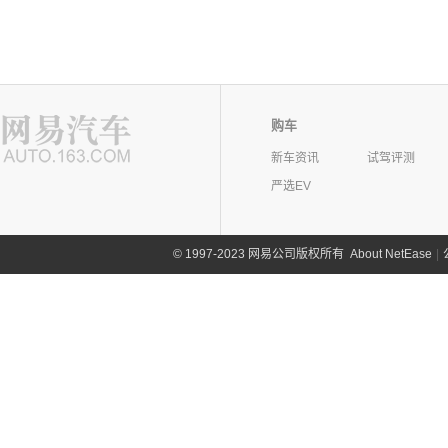
购车
新车资讯
试驾评测
严选EV
©
1997-2023 网易公司版权所有
About NetEase
|