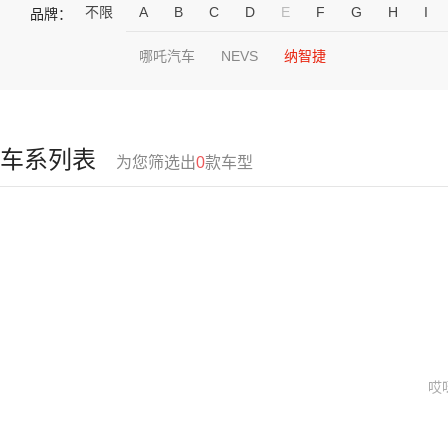
不限
A
B
C
D
E
F
G
H
I
品牌：
哪吒汽车
NEVS
纳智捷
车系列表
为您筛选出
0
款车型
哎