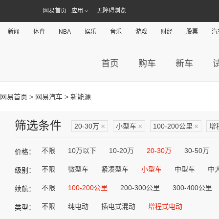
网易首页
应用
无障碍浏览
新闻
体育
NBA
娱乐
音乐
游戏
财经
股票
汽
首页
购车
新车
网易首页
>
网易汽车
> 新能源
筛选条件
20-30万
×
小型车
×
100-200公里
×
增
不限
10万以下
10-20万
20-30万
30-50万
价格：
不限
微型车
紧凑型车
小型车
中型车
中
级别：
不限
100-200公里
200-300公里
300-400公里
续航：
不限
纯电动
插电式混动
增程式电动
类型：