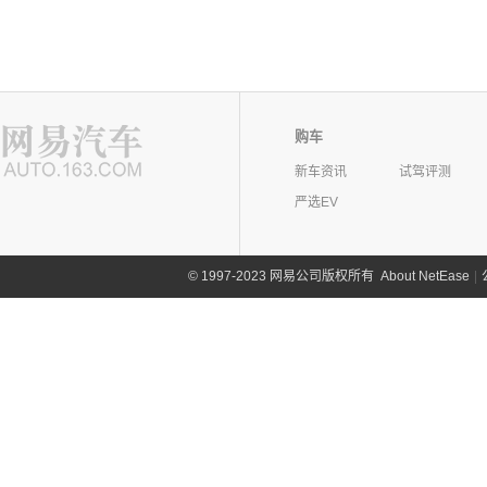
购车
新车资讯
试驾评测
严选EV
©
1997-2023 网易公司版权所有
About NetEase
|