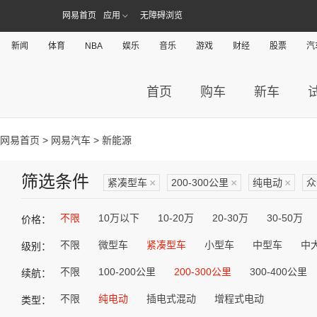
网易首页
应用
无障碍浏览
新闻
体育
NBA
娱乐
音乐
游戏
财经
股票
汽
首页
购车
新车
网易首页
>
网易汽车
> 新能源
筛选条件
紧凑型车
×
200-300公里
×
纯电动
×
众
不限
10万以下
10-20万
20-30万
30-50万
价格：
不限
微型车
紧凑型车
小型车
中型车
中
级别：
不限
100-200公里
200-300公里
300-400公里
续航：
不限
纯电动
插电式混动
增程式电动
类型：