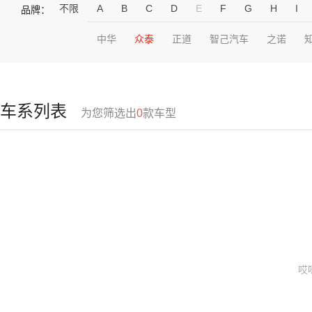
不限
A
B
C
D
E
F
G
H
I
品牌：
中华
众泰
正道
智己汽车
之诺
车系列表
为您筛选出
0
款车型
哎