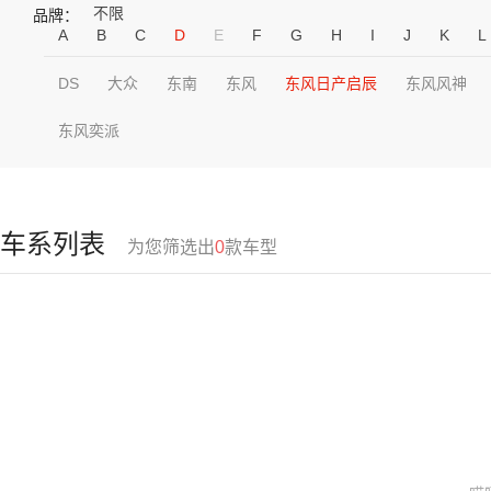
不限
品牌：
A
B
C
D
E
F
G
H
I
J
K
L
DS
大众
东南
东风
东风日产启辰
东风风神
东风奕派
车系列表
为您筛选出
0
款车型