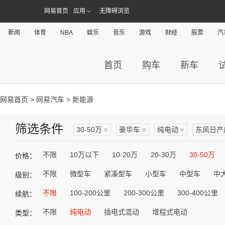
网易首页
应用
无障碍浏览
新闻
体育
NBA
娱乐
音乐
游戏
财经
股票
汽
首页
购车
新车
网易首页
>
网易汽车
> 新能源
筛选条件
30-50万
×
豪华车
×
纯电动
×
东风日产
不限
10万以下
10-20万
20-30万
30-50万
价格：
不限
微型车
紧凑型车
小型车
中型车
中
级别：
不限
100-200公里
200-300公里
300-400公里
续航：
不限
纯电动
插电式混动
增程式电动
类型：