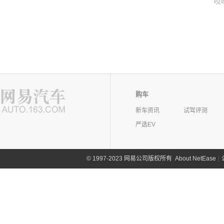
哎
购车
新车资讯
试驾评测
严选EV
©
1997-2023 网易公司版权所有
About NetEase
|