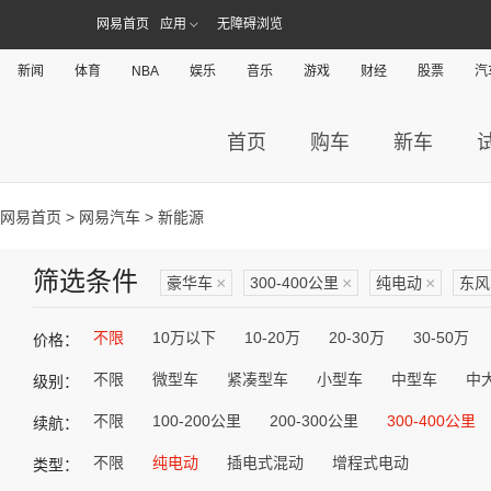
网易首页
应用
无障碍浏览
新闻
体育
NBA
娱乐
音乐
游戏
财经
股票
汽
首页
购车
新车
网易首页
>
网易汽车
> 新能源
筛选条件
豪华车
×
300-400公里
×
纯电动
×
东风
不限
10万以下
10-20万
20-30万
30-50万
价格：
不限
微型车
紧凑型车
小型车
中型车
中
级别：
不限
100-200公里
200-300公里
300-400公里
续航：
不限
纯电动
插电式混动
增程式电动
类型：