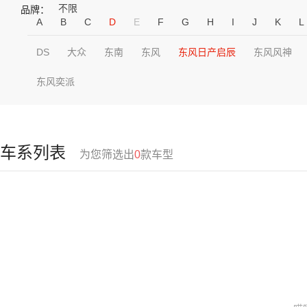
不限
品牌：
A
B
C
D
E
F
G
H
I
J
K
L
DS
大众
东南
东风
东风日产启辰
东风风神
东风奕派
车系列表
为您筛选出
0
款车型