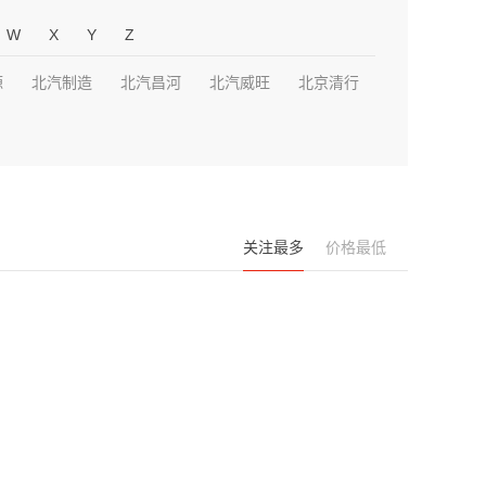
W
X
Y
Z
源
北汽制造
北汽昌河
北汽威旺
北京清行
关注最多
价格最低