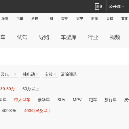
股票
汽车
科技
手机
智能
家电
时尚
直播
文化
新车
试驾
导购
车型库
行业
视频
里及以上
×
纯电动
×
宝骏
×
清除筛选
30-50万
50万以上
型车
中大型车
豪华车
SUV
MPV
跑车
旅行车
皮
0-400公里
400公里及以上