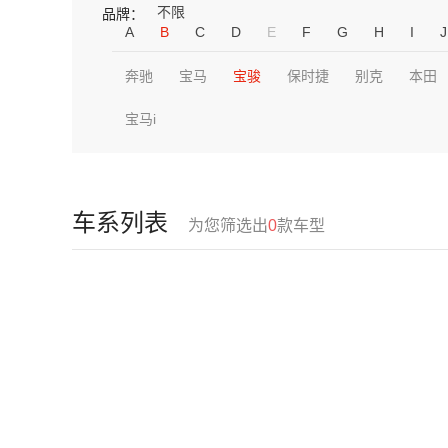
不限
品牌：
A
B
C
D
E
F
G
H
I
J
奔驰
宝马
宝骏
保时捷
别克
本田
宝马i
车系列表
为您筛选出
0
款车型