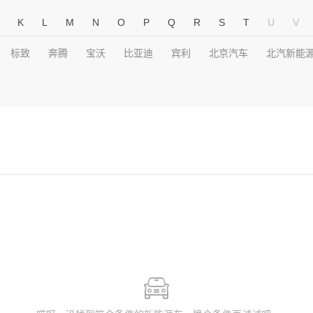
K
L
M
N
O
P
Q
R
S
T
U
V
标致
奔腾
宝沃
比亚迪
宾利
北京汽车
北汽新能