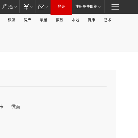
登录
注册免费邮箱
旅游
房产
家居
教育
本地
健康
艺术
卡
微面