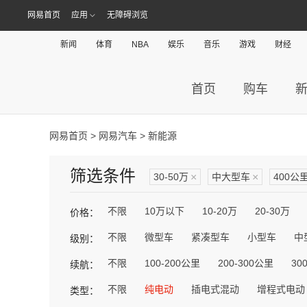
网易首页
应用
无障碍浏览
新闻
体育
NBA
娱乐
音乐
游戏
财经
首页
购车
网易首页
>
网易汽车
> 新能源
筛选条件
30-50万
×
中大型车
×
400公
不限
10万以下
10-20万
20-30万
价格：
不限
微型车
紧凑型车
小型车
中
级别：
不限
100-200公里
200-300公里
30
续航：
不限
纯电动
插电式混动
增程式电动
类型：