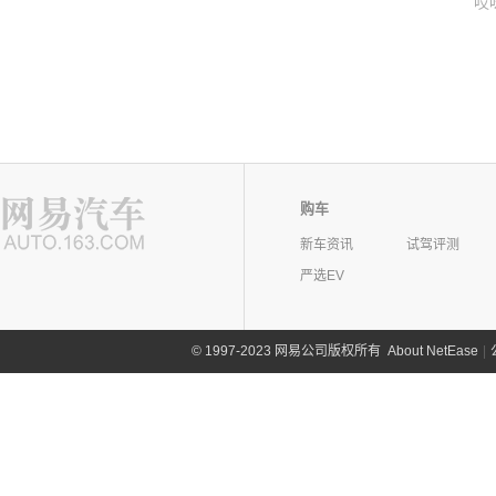
哎
购车
新车资讯
试驾评测
严选EV
©
1997-2023 网易公司版权所有
About NetEase
|