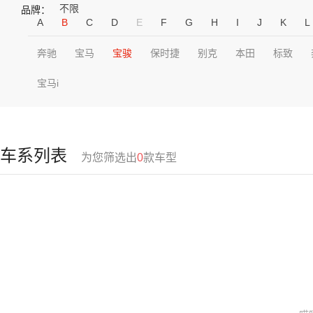
不限
品牌：
A
B
C
D
E
F
G
H
I
J
K
L
奔驰
宝马
宝骏
保时捷
别克
本田
标致
宝马i
车系列表
为您筛选出
0
款车型