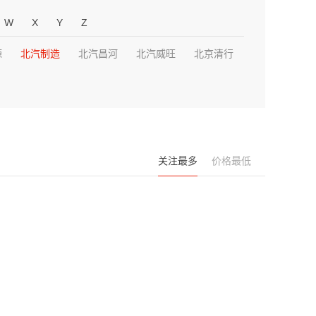
W
X
Y
Z
源
北汽制造
北汽昌河
北汽威旺
北京清行
关注最多
价格最低