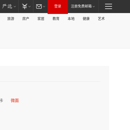
登录
注册免费邮箱
旅游
房产
家居
教育
本地
健康
艺术
卡
微面