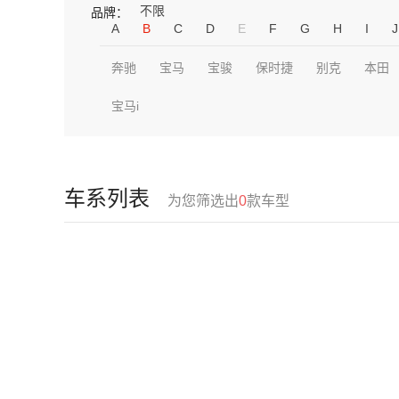
不限
品牌：
A
B
C
D
E
F
G
H
I
J
奔驰
宝马
宝骏
保时捷
别克
本田
宝马i
车系列表
为您筛选出
0
款车型