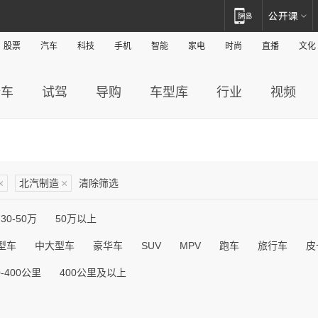
股票
汽车
科技
手机
智能
家电
时尚
直播
文化
新车
试驾
导购
车型库
行业
视频
×
北汽制造
×
清除筛选
30-50万
50万以上
型车
中大型车
豪华车
SUV
MPV
跑车
旅行车
皮
0-400公里
400公里及以上