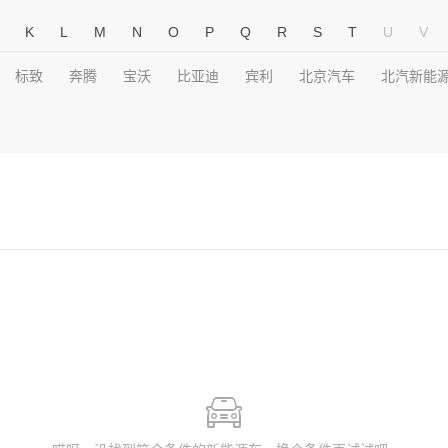
K
L
M
N
O
P
Q
R
S
T
U
V
标致
奔腾
宝沃
比亚迪
宾利
北京汽车
北汽新能