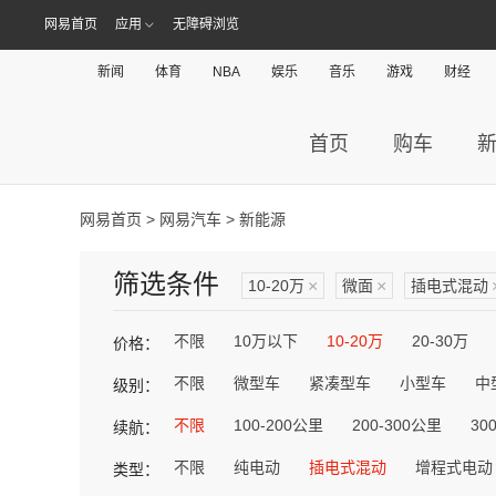
网易首页
应用
无障碍浏览
新闻
体育
NBA
娱乐
音乐
游戏
财经
首页
购车
网易首页
>
网易汽车
> 新能源
筛选条件
10-20万
×
微面
×
插电式混动
不限
10万以下
10-20万
20-30万
价格：
不限
微型车
紧凑型车
小型车
中
级别：
不限
100-200公里
200-300公里
30
续航：
不限
纯电动
插电式混动
增程式电动
类型：