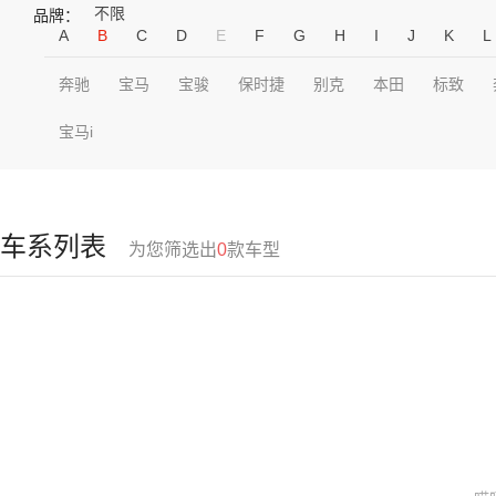
不限
品牌：
A
B
C
D
E
F
G
H
I
J
K
L
奔驰
宝马
宝骏
保时捷
别克
本田
标致
宝马i
车系列表
为您筛选出
0
款车型