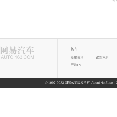
哎
购车
新车资讯
试驾评测
严选EV
©
1997-2023 网易公司版权所有
About NetEase
|