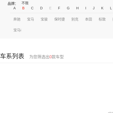
不限
品牌：
A
B
C
D
E
F
G
H
I
J
K
L
奔驰
宝马
宝骏
保时捷
别克
本田
标致
宝马i
车系列表
为您筛选出
0
款车型