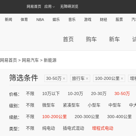
网易首页
应用
无障碍浏览
新闻
体育
NBA
娱乐
音乐
游戏
财经
股票
汽
首页
购车
新车
网易首页
>
网易汽车
> 新能源
筛选条件
30-50万
×
旅行车
×
100-200公里
×
增
不限
10万以下
10-20万
20-30万
30-50万
价格：
不限
微型车
紧凑型车
小型车
中型车
中
级别：
不限
100-200公里
200-300公里
300-400公里
续航：
不限
纯电动
插电式混动
增程式电动
类型：