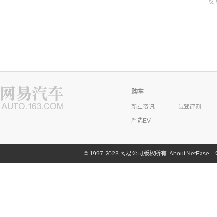
哎
购车
新车资讯
试驾评测
严选EV
©
1997-2023 网易公司版权所有
About NetEase
|