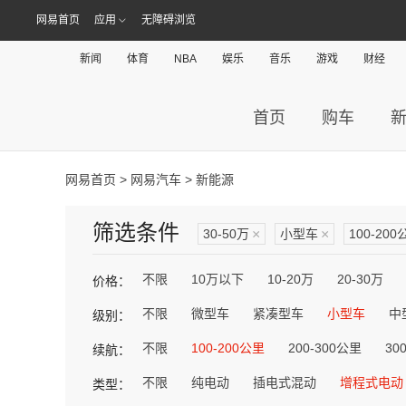
网易首页
应用
无障碍浏览
新闻
体育
NBA
娱乐
音乐
游戏
财经
首页
购车
网易首页
>
网易汽车
> 新能源
筛选条件
30-50万
×
小型车
×
100-200
不限
10万以下
10-20万
20-30万
价格：
不限
微型车
紧凑型车
小型车
中
级别：
不限
100-200公里
200-300公里
30
续航：
不限
纯电动
插电式混动
增程式电动
类型：