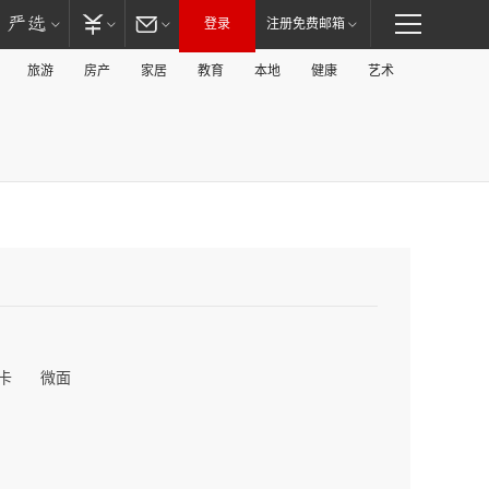
登录
注册免费邮箱
旅游
房产
家居
教育
本地
健康
艺术
卡
微面