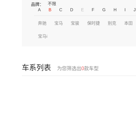
不限
品牌：
A
B
C
D
E
F
G
H
I
J
奔驰
宝马
宝骏
保时捷
别克
本田
宝马i
车系列表
为您筛选出
0
款车型