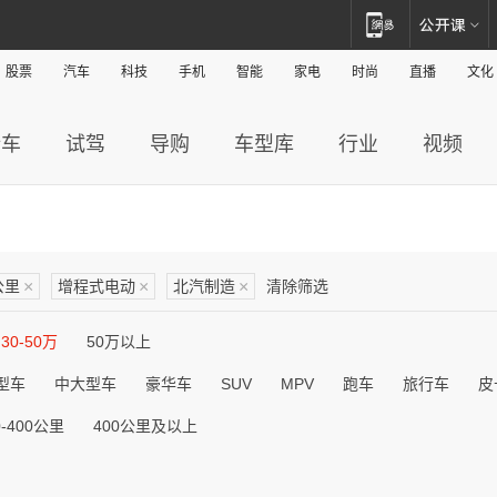
股票
汽车
科技
手机
智能
家电
时尚
直播
文化
新车
试驾
导购
车型库
行业
视频
公里
×
增程式电动
×
北汽制造
×
清除筛选
30-50万
50万以上
型车
中大型车
豪华车
SUV
MPV
跑车
旅行车
皮
0-400公里
400公里及以上