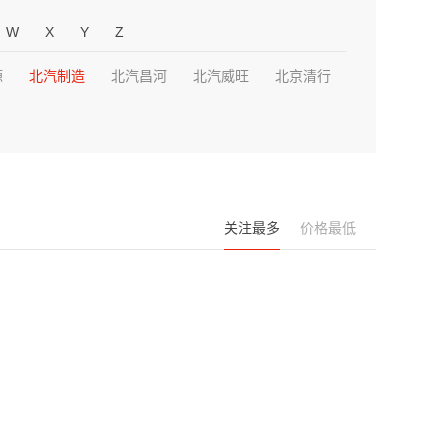
W
X
Y
Z
源
北汽制造
北汽昌河
北汽威旺
北京清行
关注最多
价格最低