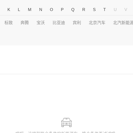
K
L
M
N
O
P
Q
R
S
T
U
V
标致
奔腾
宝沃
比亚迪
宾利
北京汽车
北汽新能