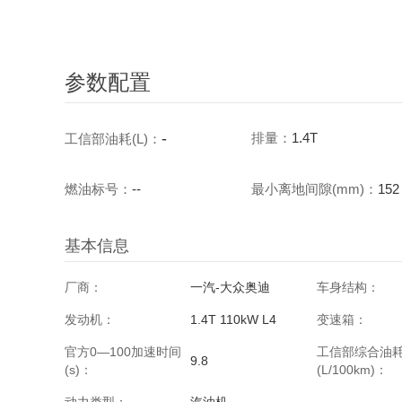
参数配置
-
排量：
1.4T
工信部油耗(L)：
燃油标号：
--
最小离地间隙(mm)：
152
基本信息
厂商：
一汽-大众奥迪
车身结构：
发动机：
1.4T 110kW L4
变速箱：
官方0—100加速时间
工信部综合油
9.8
(s)：
(L/100km)：