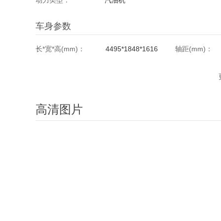
动力类型：
汽油机
车身参数
长*宽*高(mm)：
4495*1848*1616
轴距(mm)：
最小离地间隙(mm)：
152
整备质量(Kg)
座位数(个)：
5
油箱容积(L)：
高清图片
动力系统
发动机厂家型号：
EA211-DJS
缸盖材料：
气缸数(个)：
4
气缸排列形式
气缸容积(ml)：
1395
排气量(L)：
最大功率转速
最大功率(kW)：
110
(rpm)：
最大扭矩转速
1750-3000
燃料类型：