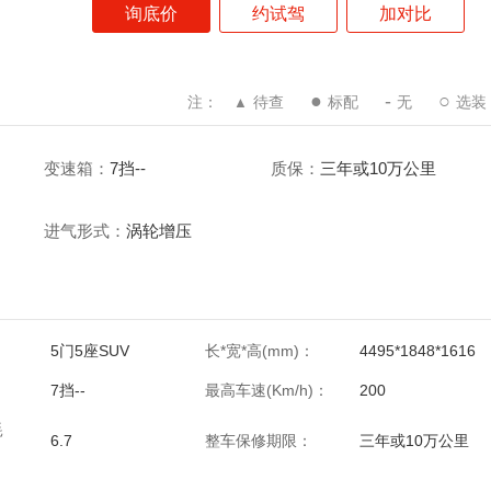
询底价
约试驾
加对比
●
-
○
注：
待查
标配
无
选装
▲
变速箱：
7挡--
质保：
三年或10万公里
进气形式：
涡轮增压
5门5座SUV
长*宽*高(mm)：
4495*1848*1616
7挡--
最高车速(Km/h)：
200
耗
6.7
整车保修期限：
三年或10万公里