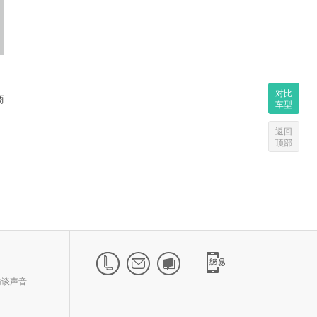
对比
商
车型
返回
顶部
访谈声音