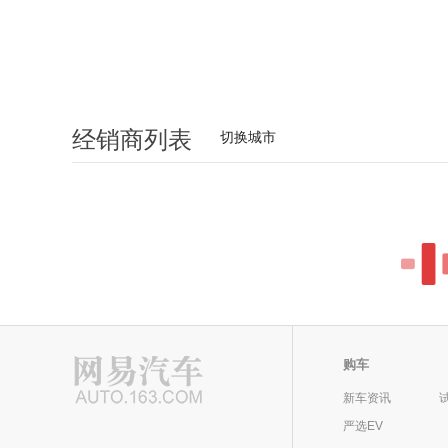
(rpm)：
环保标准：
国VI
挡位数：
底盘制动
经销商列表
切换城市
车体结构：
承载式
驱动方式：
-
后悬挂形式：
前制动类型：
助力转向类型：
电动助力
四驱类型：
-
中央差速器锁功能：
前桥差速锁：
车轮
前轮胎规格：
235/55 R18
后轮胎规格：
购车
备胎规格：
非全尺寸
防爆轮胎：
新车资讯
严选EV
安全操控