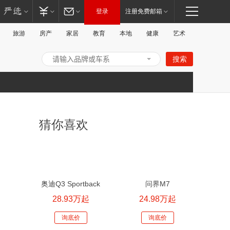
登录
注册免费邮箱
旅游
房产
家居
教育
本地
健康
艺术
搜索
打
猜你喜欢
奥迪Q3 Sportback
问界M7
28.93万起
24.98万起
开/
询底价
询底价