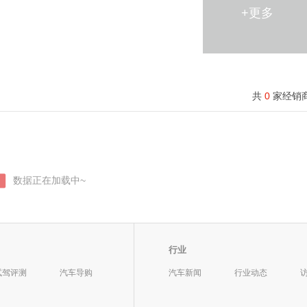
+更多
7
变速器形式：
7挡--
-
共
0
家经销
前置前驱
前悬挂形式：
通风盘
后制动类型：
盘式
-
-
中央差速器结构：
-
-
后桥差速锁：
数据正在加载中~
●
235/55 R18
铝合金轮毂：
行业
-
试驾评测
汽车导购
汽车新闻
行业动态