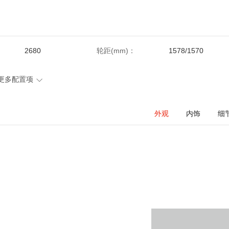
2680
轮距(mm)：
1578/1570
：
1570
车门数(个)：
5
更多配置项
60
行李舱容积(L)：
450
外观
内饰
细
铝合金
缸体材料：
铝合金
：
直列
进气形式：
涡轮增压
1.4
最大马力(Ps)：
150
5000-6000
最大扭矩(N·m)：
250
-
供油方式：
缸内直喷