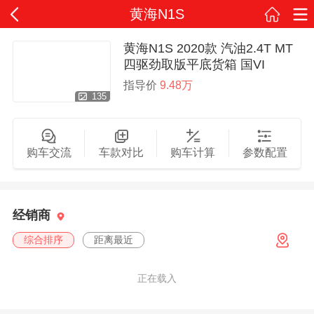
黄海N1S
黄海N1S 2020款 汽油2.4T MT
四驱劲取版平底货箱 国VI
指导价
9.48万
135
购车交流
车款对比
购车计算
参数配置
经销商
综合排序
距离最近
正在载入