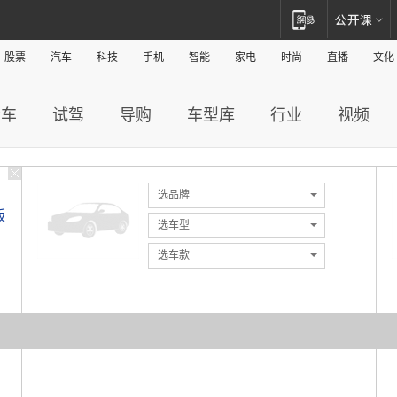
股票
汽车
科技
手机
智能
家电
时尚
直播
文化
新车
试驾
导购
车型库
行业
视频
选品牌
版
选车型
选车款