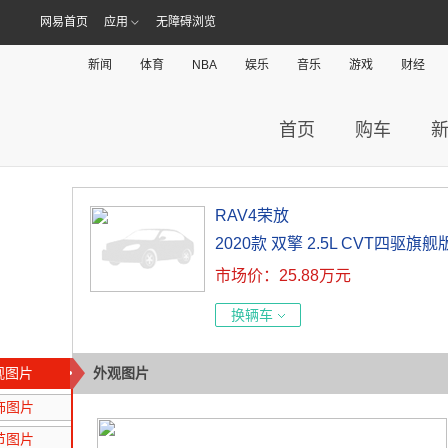
网易首页
应用
无障碍浏览
新闻
体育
NBA
娱乐
音乐
游戏
财经
首页
购车
RAV4荣放
2020款 双擎 2.5L CVT四驱旗舰
市场价：25.88万元
换辆车
观图片
外观图片
饰图片
节图片