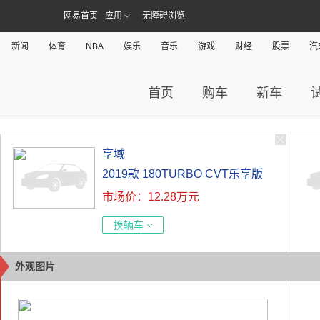
网易首页
应用
无障碍浏览
新闻
体育
NBA
娱乐
音乐
游戏
财经
股票
汽
首页
购车
新车
享域
2019款 180TURBO CVT乐享版
市场价：12.28万元
国V
换辆车
外观图片