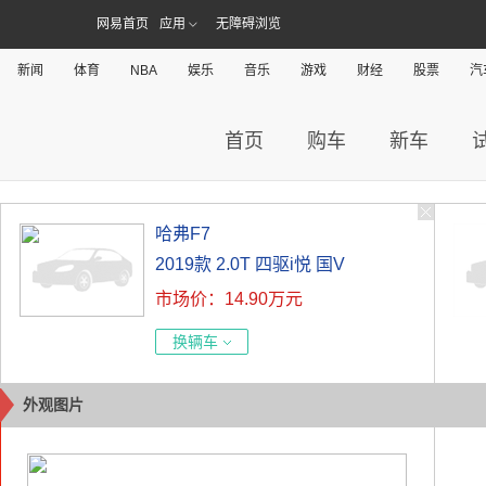
网易首页
应用
无障碍浏览
新闻
体育
NBA
娱乐
音乐
游戏
财经
股票
汽
首页
购车
新车
哈弗F7
2019款 2.0T 四驱i悦 国V
市场价：14.90万元
换辆车
外观图片