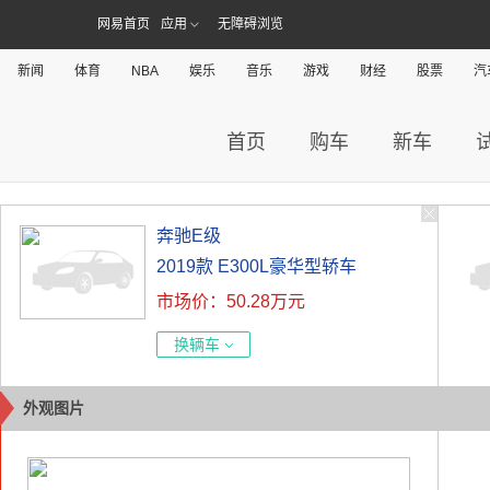
网易首页
应用
无障碍浏览
新闻
体育
NBA
娱乐
音乐
游戏
财经
股票
汽
首页
购车
新车
奔驰E级
2019款 E300L豪华型轿车
市场价：50.28万元
换辆车
外观图片