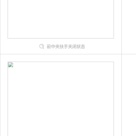
前中央扶手关闭状态