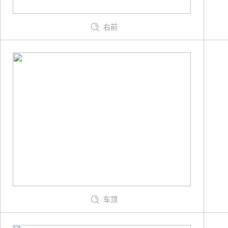
右前
车顶