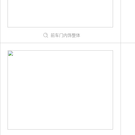
前车门内饰整体