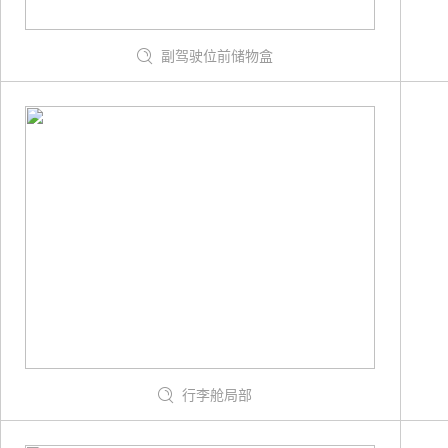
副驾驶位前储物盒
行李舱局部