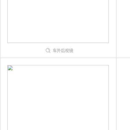
车外后视镜