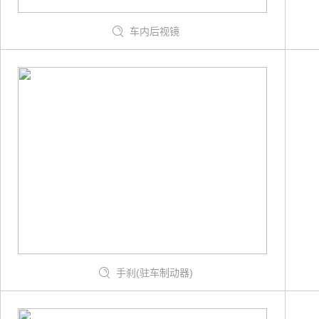
车内后视镜
手刹(驻车制动器)