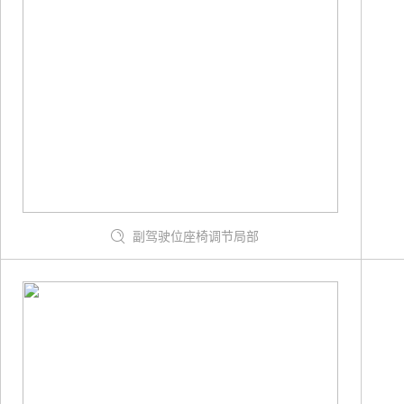
副驾驶位座椅调节局部