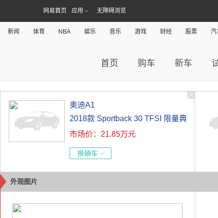
网易首页
应用
无障碍浏览
新闻
体育
NBA
娱乐
音乐
游戏
财经
股票
汽
首页
购车
新车
奥迪A1
2018款 Sportback 30 TFSI 限量典
市场价：21.85万元
藏版
换辆车
外观图片