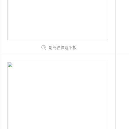
副驾驶位遮阳板