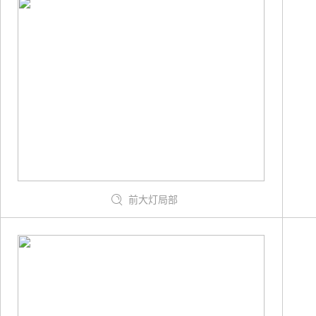
前大灯局部