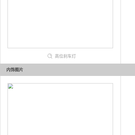
高位刹车灯
内饰图片