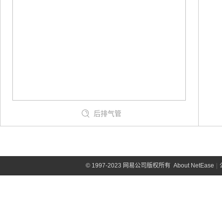
后排气管
©
1997-2023 网易公司版权所有
About NetEase
|