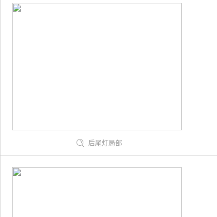
后尾灯局部