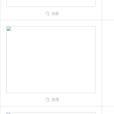
右前
车顶