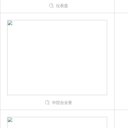
仪表盘
中控台全景