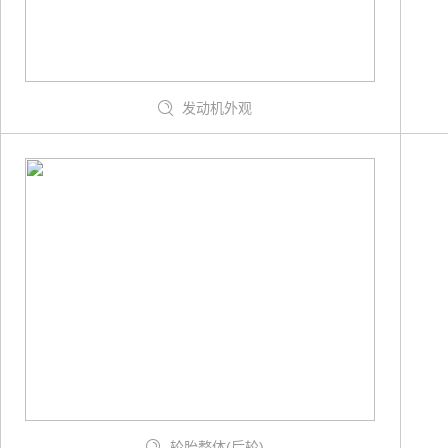
发动机外观
轮胎整体(后轮)