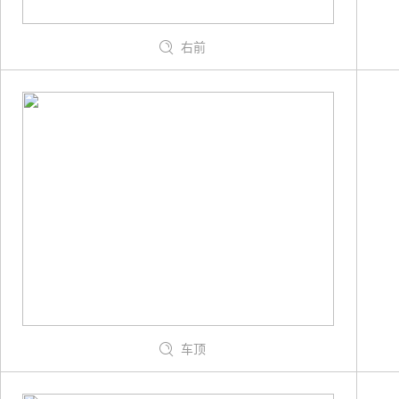
右前
车顶