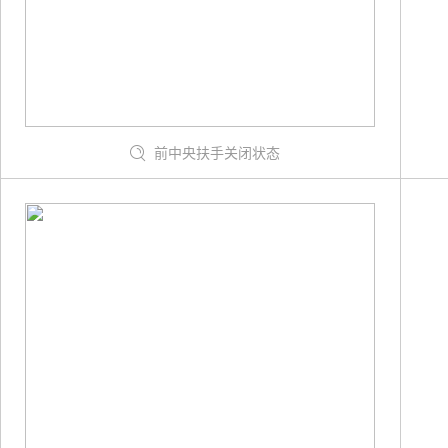
前中央扶手关闭状态