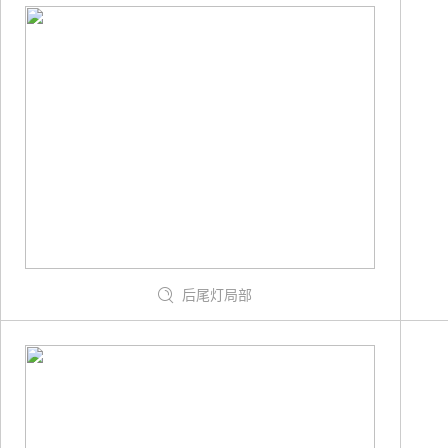
后尾灯局部