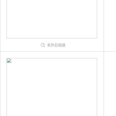
车外后视镜