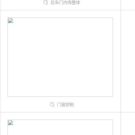
后车门内饰整体
门窗控制