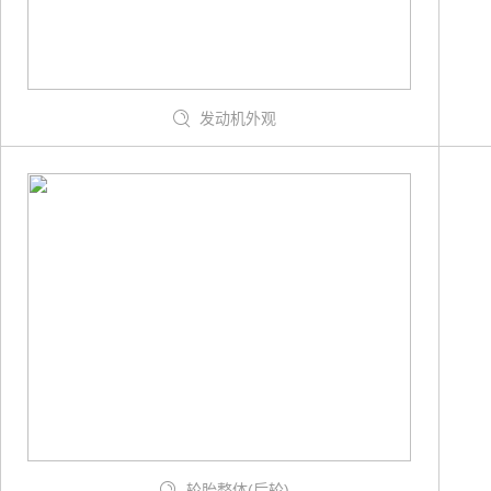
发动机外观
轮胎整体(后轮)