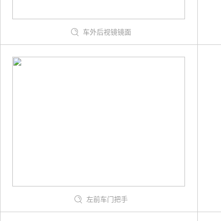
车外后视镜镜面
左前车门把手