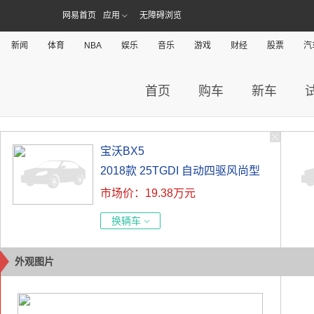
网易首页
应用
无障碍浏览
新闻
体育
NBA
娱乐
音乐
游戏
财经
股票
汽
首页
购车
新车
宝沃BX5
2018款 25TGDI 自动四驱风尚型
市场价：19.38万元
换辆车
外观图片