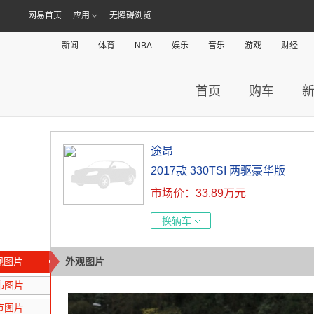
网易首页
应用
无障碍浏览
新闻
体育
NBA
娱乐
音乐
游戏
财经
首页
购车
途昂
2017款 330TSI 两驱豪华版
市场价：33.89万元
换辆车
观图片
外观图片
饰图片
节图片