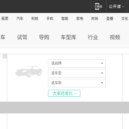
股票
汽车
科技
手机
智能
家电
时尚
直播
文化
新车
试驾
导购
车型库
行业
视频
选品牌
选车型
选车款
大家还爱比