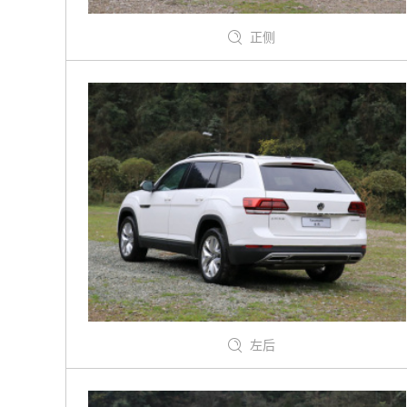
正侧
左后