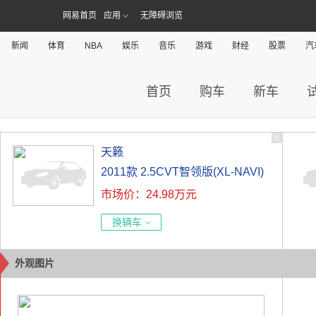
网易首页
应用
无障碍浏览
新闻
体育
NBA
娱乐
音乐
游戏
财经
股票
汽
首页
购车
新车
天籁
2011款 2.5CVT智领版(XL-NAVI)
市场价：24.98万元
换辆车
外观图片