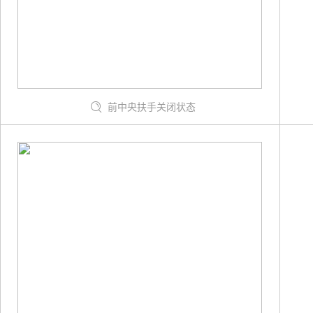
前中央扶手关闭状态