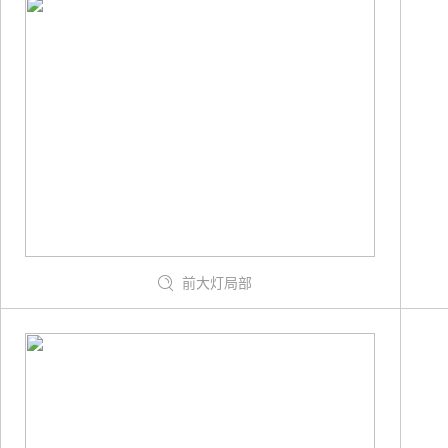
前大灯局部