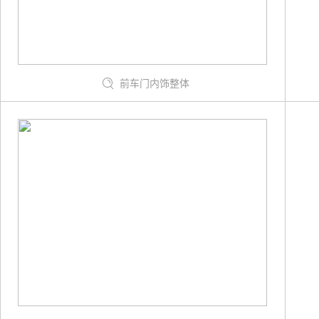
前车门内饰整体