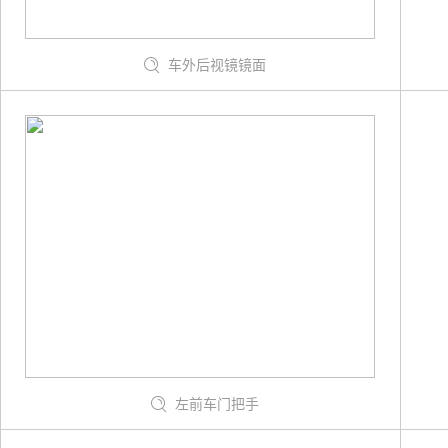
车外后视镜镜面
左前车门把手