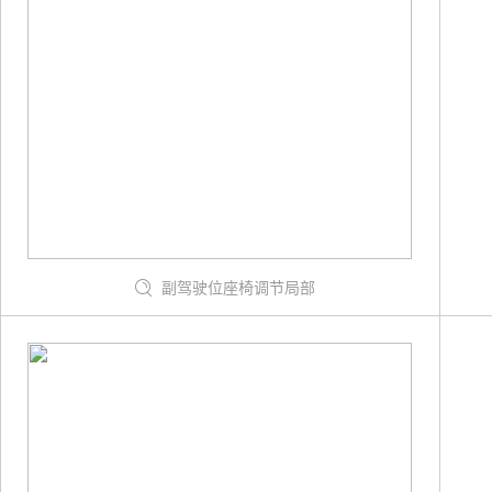
副驾驶位座椅调节局部