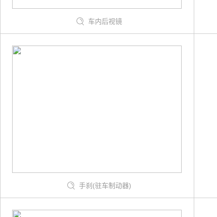
车内后视镜
手刹(驻车制动器)