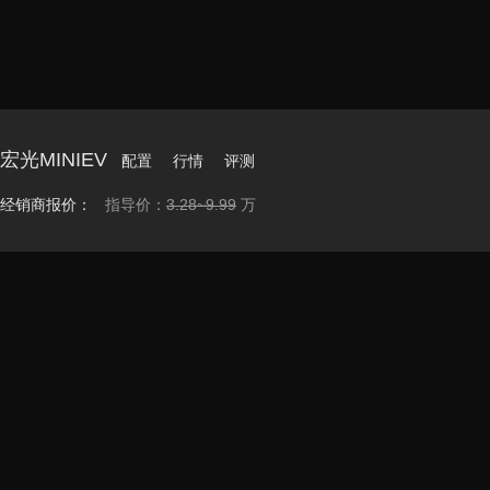
宏光MINIEV
配置
行情
评测
经销商报价：
指导价：
3.28~9.99
万