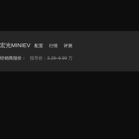
宏光MINIEV
配置
行情
评测
经销商报价：
指导价：
3.28~9.99
万