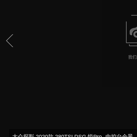
大众探影 2020款 280TSI DSG 悦Pro--中控台全景