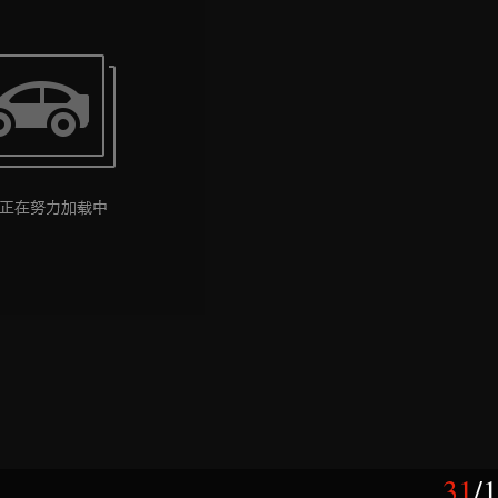
31
/
1