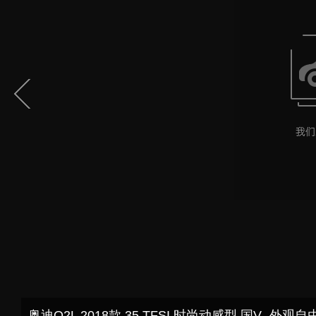
奥迪Q2L 2018款 35 TFSI 时尚动感型 国V--外观自