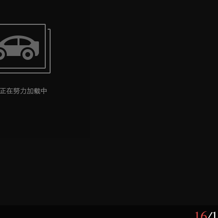
16
/
1