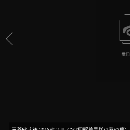
三菱欧蓝德 2018款 2.4L CVT四驱尊贵版(7座)(7座