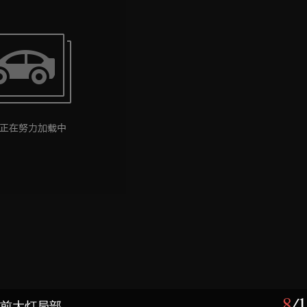
8
/
1
)--前大灯局部