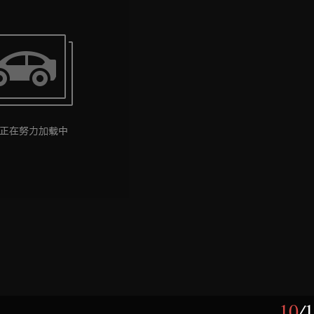
10
/
1