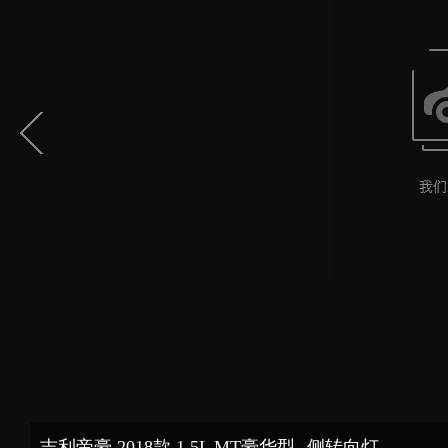
吉利帝豪 2018款 1.5L MT豪华型--侧转向灯