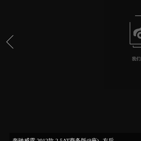
奔驰威霆 2012款 2.5AT商务版(9座)--左后