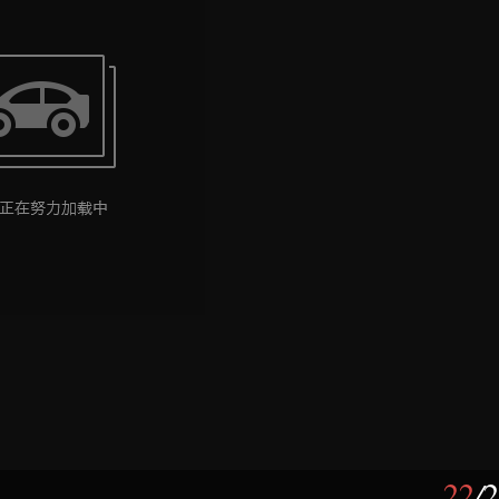
22
/
2