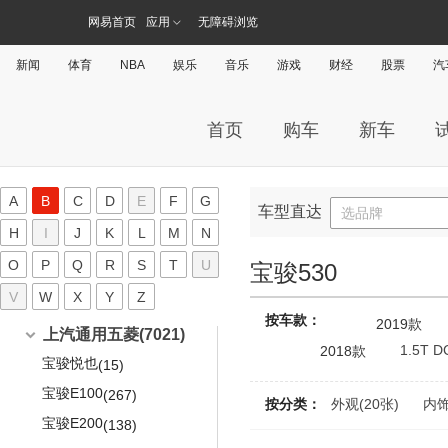
爱驰U5
(295)
阿维塔科技
(74)
阿斯顿·马丁(4990)
网易首页
应用
无障碍浏览
奥迪Q6
(61)
爱驰U6
(19)
阿维塔11
(74)
阿斯顿·马丁
(4990)
阿尔法·罗密欧(1199)
一汽-大众奥迪
(12074)
新闻
体育
NBA
娱乐
音乐
游戏
财经
股票
汽
V8 Vantage
(786)
阿尔法·罗密欧
(1199)
ARCFOX极狐(1020)
奥迪A3两厢
(866)
DB11
(468)
Giulia
(469)
北汽新能源
(1020)
ALPINA(5)
奥迪A3三厢
(1275)
首页
购车
新车
DBS
(332)
Stelvio
(410)
极狐 阿尔法S(ARCFOX αS)
(220)
ALPINA
(5)
奥迪A4L
艾康尼克(75)
(2545)
DBX
(248)
MiTo
(9)
极狐 阿尔法T(ARCFOX αT)
(747)
ALPINA B4
(5)
奥迪A6L
(3123)
艾康尼克
(75)
B
Valhalla
(13)
Giulietta
(155)
ARCFOX-1
(39)
A
B
C
D
E
F
G
奥迪A6L新能源
(131)
艾康尼克七系
车型直达
(75)
选品牌
Cygnet
(143)
4C
(151)
ARCFOX-7
(14)
奔驰(46389)
H
I
J
K
L
M
N
奥迪Q2L
(111)
拉共达Taraf
(194)
8C
(5)
北京奔驰
(8125)
O
P
Q
R
S
T
U
宝马(42781)
奥迪Q2L e-tron
宝骏530
(225)
Virage
(104)
奔驰A级
(338)
V
W
奥迪Q3
X
Y
Z
华晨宝马
(1335)
(9628)
宝骏(7021)
ONE-77
(26)
按车款：
奔驰A级AMG
2019款
(102)
奥迪Q3 Sportback
宝马1系
(106)
(603)
上汽通用五菱
(7021)
DB9
(664)
1.5T 
2018款
奔驰C级
(2614)
奥迪Q5L
宝马3系
(379)
(3172)
宝骏悦也
(15)
V12 Vantage
(291)
奔驰E级
(2513)
奥迪Q5L Sportback
宝马i3
(5)
(100)
宝骏E100
(267)
Rapide
(1106)
按分类：
外观(20张)
内饰
奔驰E级新能源
(84)
奥迪e-tron
宝马5系
(101)
(3153)
宝骏E200
(138)
Vanquish
(589)
奔驰GLA
(561)
奥迪Q4 e-tron