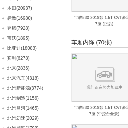
奔驰C级旅行版
奥迪Q8
(1093)
宝马8系
(209)
(307)
Taycan
(367)
上汽通用别克
(16234)
本田(20937)
奔驰E级(进口)
奥迪A1
(2732)
宝马X4
(1261)
(512)
Panamera
(1779)
凯越
(1099)
广汽本田
(11697)
奔驰CLS级
宝骏530 2019款 1.5T CVT
标致(16980)
奥迪A3两厢(进口)
(1555)
宝马X5(进口)
(1597)
(2365)
Panamera新能源
(68)
7座 (正后)
英朗
(1546)
飞度
奔驰S级
(1375)
奥迪A3 e-tron
(2673)
宝马X6
东风标致
(12492)
(227)
(1497)
奔腾(7928)
Macan
(914)
阅朗
(118)
凌派
EQA
(954)
(80)
奥迪A6
宝马X7
标致408
(775)
(345)
(2644)
一汽奔腾
(7928)
宝沃(1895)
Cayenne
(1333)
威朗
车厢内饰 (70张)
(671)
型格
奔驰GLC(进口)
(135)
奥迪Q3(进口)
(475)
宝马Z4
标致508L
(329)
(1555)
(1047)
奔腾B70S
(36)
宝沃
(1895)
比亚迪(18083)
Cayenne新能源
(187)
君威
(2362)
雅阁
奔驰GLE
(2783)
奥迪Q5(进口)
(667)
宝马i4
标致508L PHEV
(1161)
(97)
(161)
奔腾B70
(1986)
宝沃BX3
(407)
保时捷718
比亚迪
(18083)
(360)
宾利(6278)
君越
(1917)
e:NP1 极湃1
奔驰GLE新能源
(114)
奥迪A3(进口)
(15)
宝马iX
标致2008
(390)
(19)
(1378)
奔腾T33
(85)
宝沃BX5
(409)
保时捷911
海鸥
(48)
(2419)
微蓝6
宾利
(6278)
(72)
北京(2836)
缤智
奔驰GLS
(964)
奥迪Q7 e-tron
(379)
宝马1系两厢
标致e2008
(245)
(148)
(2622)
奔腾T55
(11)
宝沃BX6
(193)
Boxster
海豚
(1067)
(85)
微蓝7
欧陆
(3004)
(161)
皓影
北京越野
(2836)
奔驰G级
(250)
北京汽车(4318)
奥迪TT
(1075)
宝马1系三厢(进口)
标致4008
(1169)
(716)
(163)
奔腾T77
(296)
宝沃BX7
(760)
Cayman
海豹
(921)
(19)
别克GL6
飞驰
(955)
(526)
皓影新能源
北京BJ30
奔驰SLC级
(129)
(15)
奥迪A4
(182)
标致4008 PHEV
宝马2系Active Tourer
北京汽车
(108)
(4318)
(88)
(485)
北汽新能源(3774)
奔腾T99
(164)
宝沃BXi7
(126)
保时捷918
比亚迪e2
(80)
(91)
别克GL8
添越
(767)
(2341)
冠道
北京BJ40
奔驰SL级
(716)
(1770)
奥迪Q2
(1219)
宝马3系(进口)
标致5008
北京U5
(79)
(374)
(954)
(2218)
奔腾E01
北汽新能源
(3774)
(10)
北汽制造(1156)
Carrera GT
比亚迪e3
(5)
(154)
世纪
添越PHEV
(237)
(72)
奥德赛
北京BJ80
唯雅诺(进口)
(1854)
(342)
(319)
宝马3系旅行车
标致206
北京U7
Audi Sport
(419)
(55)
(8638)
(575)
奔腾B30
EC3
(149)
(277)
北京汽车制造厂
(1156)
宝骏530 2019款 1.5T CVT
北汽昌河(1465)
秦EV
(407)
昂科拉
雅致
(77)
(1184)
思迪
北京BJ90
奔驰CLK级
(16)
(224)
(106)
宝马5系GT
标致207两厢
北京X3
奥迪S4
(113)
(820)
(501)
(220)
7座 (中控台全景)
奔腾B50
EC5
(173)
(2046)
元宝
(11)
秦PLUS EV
北汽昌河
(1465)
(180)
北汽幻速(2029)
昂科拉GX
慕尚
(1386)
(289)
锋范
北京BJ20
奔驰SLK级
(1277)
(371)
(1031)
宝马5系旅行车
标致207三厢
北京X5
奥迪S5
(235)
(399)
(539)
(1120)
奔腾B90
北京EU5
(931)
(256)
BJ 212
(218)
秦PLUS DM-i
北汽EC100
(5)
(270)
昂科威
雅骏
北汽银翔
(2029)
(17)
(1340)