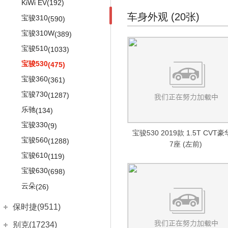
宝马X1
(113)
(1047)
KiWi EV
(192)
DB10
(16)
奔驰GLB
(97)
奥迪A4
宝马X1新能源
车身外观 (20张)
(22)
(230)
宝骏310
(590)
Rapide E
(10)
奔驰GLC
(895)
奥迪A6
宝马X2
(12)
(120)
宝骏310W
(389)
奔驰EQC
(109)
奥迪Q5
宝马X3
(1725)
(464)
宝骏510
(1033)
奔驰GLK
(812)
宝马iX3
进口奥迪
(345)
(21475)
宝骏530
(475)
福建奔驰
(3653)
宝马X5
奥迪A4 Avant
(109)
(109)
宝骏360
(361)
奔驰V级
(1132)
宝马2系旅行车
奥迪A4 Allroad
(285)
(1425)
宝骏730
(1287)
威霆
(1289)
奥迪A5
进口宝马
(2348)
(26549)
乐驰
(134)
凌特
(337)
奥迪A6 Avant
宝马2系
(447)
(658)
宝骏330
(9)
宝骏530 2019款 1.5T CVT
唯雅诺
(895)
奥迪A6 Allroad
宝马2系Gran Tourer
(560)
(402)
宝骏560
(1288)
7座 (左前)
进口奔驰
(22467)
奥迪A7
宝马3系GT
(1895)
(896)
宝骏610
(119)
奔驰A级(进口)
奥迪A8L
(1475)
宝马4系
(3631)
(1637)
宝骏630
(698)
奔驰B级
奥迪A8L新能源
(961)
宝马5系(进口)
(37)
(1103)
云朵
(26)
奔驰CLA级
奥迪e-tron(进口)
(423)
宝马6系GT
(247)
(385)
保时捷(9511)
奔驰C级(进口)
奥迪Q7
(945)
宝马7系
(3226)
(2498)
保时捷
(9511)
别克(17234)