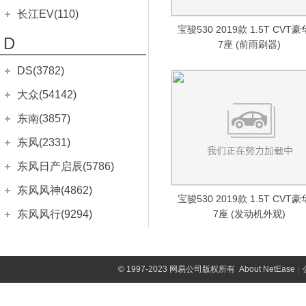
奔奔mini e
(83)
哥瑞
尼欧II
奔驰S级AMG
(104)
(5)
奥迪S1
(882)
宝马M6
标致607
睿行S50
(21)
(754)
(12)
(111)
长城C20R
航天成功
(218)
(5)
长江EV(110)
长安CS15
福莱尔
(359)
(13)
奔奔EV
(233)
思铂睿
长安欧尚X70A
奔驰GLA AMG
(896)
(366)
奥迪S3两厢
(302)
标致3008(进口)
睿行M60
(140)
(433)
(127)
宝骏530 2019款 1.5T CVT
长城C30
成功V1
(175)
(1052)
长安CS35PLUS
长江EV
(110)
比亚迪F3R
(456)
(552)
D
长安CS15EV
(166)
杰德
7座 (前雨刷器)
长安欧尚CX70
奔驰GLB AMG
(920)
(616)
奥迪RS Q3
(102)
标致4008(进口)
睿行M80
(73)
(445)
(205)
长城C30EV
成功V2
(37)
(84)
长安CS55 PLUS
逸酷
比亚迪G3
(110)
(372)
(581)
逸动ET
(203)
长安欧尚Z6
奔驰GLC AMG
进口本田
(1945)
(18)
(534)
标致RCZ
睿行M90
(526)
DS(3782)
(33)
长城C50
成功BEV6
(499)
(6)
长安CS75
比亚迪G3R
(1319)
(332)
长安CS75 PHEV
(161)
长安欧尚Z6智电iDD
奔驰GLE AMG
飞度(进口)
(16)
(321)
(312)
标致iOn
神骐F30
(38)
(43)
DS汽车
(2536)
哈弗M1
大众(54142)
(290)
长安CS75 PLUS
比亚迪L3
(708)
(562)
长安欧尚X5
奔驰GLS AMG
本田CR-Z
(402)
(339)
(39)
标致107
神骐PLUS
(75)
(6)
DS 7
(187)
长城M2
(365)
一汽-大众
(17515)
长安UNI-V
东南(3857)
思锐
(129)
(175)
长安欧尚X7
奔驰G AMG
本田INSIGHT
(465)
(1037)
(379)
标致108
凯程F70
(5)
(285)
DS 9
(117)
长城M4
(519)
宝来
长安UNI-T
(1810)
比亚迪G5
(429)
东南汽车
(284)
(3857)
东风(2331)
长安欧尚X7 EV
奔驰AMG GT
本田Brio
(28)
(4)
(909)
标致208
凯程F300
(366)
(37)
DS 9新能源
精灵
(74)
(4)
宝来·纯电
长安UNI-K
(99)
比亚迪G6
(183)
A5翼舞
(659)
(213)
郑州日产
(2293)
东风日产启辰(5786)
长安欧尚X7 PLUS
奔驰SLK AMG
思域(进口)
(71)
(851)
(198)
标致301(海外)
尊行
(11)
(150)
DS 4S
(422)
凌傲
(281)
高尔夫
长安CS85 COUPE
(1187)
比亚迪F6
(490)
东南DX3
(261)
(442)
锐骐
(632)
东风日产
(5786)
长安欧尚科赛5
奔驰SL AMG
思域Type R
东风风神(4862)
(214)
(51)
(403)
标致308(海外)
长安之星7
(202)
(113)
DS 5LS
(390)
炫丽
(972)
高尔夫·纯电
长安CS95
(114)
宝骏530 2019款 1.5T CVT
比亚迪S6
(655)
东南DX3 EV
(710)
(24)
锐骐EV
(1)
东风日产启辰-e30
科赛Pro
(1)
奔驰SLS AMG
(252)
(956)
标致406
东风乘用车
(4862)
神骐F50
(6)
东风风行(9294)
(42)
7座 (发动机外观)
DS 5
(791)
酷熊
(201)
高尔夫GTI
长安览拓者
(543)
比亚迪S8
(22)
东南DX5
(10)
(11)
锐骐6EV
(1)
东风日产启辰-D60
长安欧尚科尚
(499)
奔驰GL AMG
(314)
风神E70
(227)
标致508(海外)
(91)
(79)
DS 6
(555)
东风柳汽
(9294)
长城V80
东风风光(2453)
(625)
高尔夫·嘉旅
奔奔MINI
(531)
比亚迪S7
(715)
东南DX7
(491)
(1005)
锐骐7
(6)
东风日产启辰-D60EV
长安欧尚A600
(88)
奔驰ML AMG
(322)
奕炫
(590)
标致2008(进口)
(363)
(120)
风行T1EV
金迪尔
(15)
进口DS
(1246)
(109)
C-TREK蔚领
东风小康
(2453)
奔奔LOVE
(409)
东风小康(1368)
比亚迪M6
(263)
菱帅
(711)
(4)
奥丁
(300)
东风日产启辰-T60
©
1997-2023 网易公司版权所有
About NetEase
|
长安欧尚A600 EV
(372)
奔驰CLS AMG
(13)
奕炫GS
(686)
(187)
景逸S50
风骏3
DS 3
(693)
(875)
(115)
速腾
风光MINI EV
奔奔i
(2652)
(154)
元
(96)
希旺
东风小康
(171)
(1368)
(135)
东风富康(169)
御轩
(286)
东风日产启辰-T60EV
长安欧尚A800
(99)
奔驰SLC AMG
(147)
奕炫MAX
(15)
(298)
风行S50 EV
赛弗
DS 4
(366)
(69)
(14)
迈腾
风光E1
悦翔两厢
(3172)
(4)
比亚迪e6
(218)
富利卡
小康C35
(392)
(5)
(72)