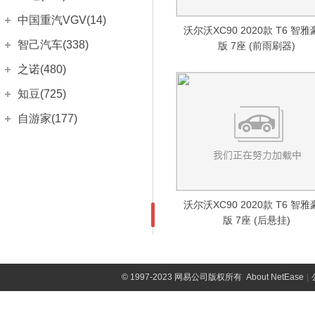
(462)
骏派D60
(499)
中华V6
野马T70
(166)
(96)
众泰E200
(507)
雪铁龙C3L
中兴C3
(6)
(97)
乐骋
英菲尼迪EX
正道
(212)
(332)
(511)
中国重汽VGV(14)
悦纳RV
(44)
骏派D80
(257)
中华H530
野马T80
(864)
(166)
沃尔沃XC90 2020款 T6 智
众泰Z700H
(288)
云逸 C4 AIRCROSS
中兴GX3
(286)
(217)
科鲁兹经典
英菲尼迪JX
正道GT
(1386)
(443)
(54)
伊兰特EV
中国重汽VGV
(90)
(14)
智己汽车(338)
版 7座 (前雨刷器)
夏利N3两厢
(111)
中华豚
(48)
众泰T300
(61)
天逸 C5 AIRCROSS
(746)
中兴汽车
(2126)
迈锐宝
英菲尼迪FX
正道H500
(1617)
(891)
(42)
雅绅特
VGV U70
(14)
(313)
智己汽车
(338)
夏利N3三厢
之诺(480)
(112)
H220
(196)
众泰T500
(219)
天逸 C5 PHEV
(15)
小老虎
景程
英菲尼迪QX
(176)
正道H600
(976)
(950)
(61)
现代i30
(423)
智己L7
威志V2
(269)
(594)
H230
(121)
华晨宝马
(480)
知豆(725)
众泰T600
(753)
威虎
进口雪铁龙
(2514)
科帕奇
(367)
英菲尼迪QX50(进口)
正道K350
(797)
(605)
(40)
伊兰特两厢
(22)
智己LS7
威志两厢
(69)
(48)
H320
之诺60H
(241)
(87)
众泰T700
知豆电动车
(725)
(402)
自游家(177)
C4 PICASSO
(1085)
领主
赛欧3
英菲尼迪QX70
(501)
正道K550
(478)
(537)
(51)
名驭
(414)
威志三厢
(274)
中华H330
之诺1E
(393)
(146)
芝麻
知豆D2
(170)
(281)
雪铁龙C4
大乘汽车
(177)
无限
(520)
乐风RV
英菲尼迪Q60
(149)
正道K750
(505)
(336)
(84)
御翔
(12)
威乐
(341)
中华H3
(206)
云100
知豆D2S
(90)
(163)
自游家NV
雪铁龙C6(海外)
无限V3
(177)
(127)
新科鲁兹
英菲尼迪Q70L
(4)
(931)
(1328)
领翔
(112)
威姿
(130)
骏捷
(861)
众泰E20
知豆D3
(176)
(12)
C4 Aircross
(412)
V5
(11)
新科鲁兹两厢
(560)
索纳塔(第八代)
(1321)
骏捷Wagon
一汽吉林
(2060)
(248)
众泰Z100
知豆
(6)
(136)
雪铁龙C-Zero
旗舰A9
沃尔沃XC90 2020款 T6 智
(61)
(216)
进口雪佛兰
(4958)
朗动
(870)
森雅R7
骏捷FSV
(513)
(821)
版 7座 (后悬挂)
众泰Z200
知豆D1
(99)
(212)
雪铁龙C1
威虎G3
(9)
(478)
科迈罗
(2024)
逸行
(96)
森雅R7 EV
骏捷FRV
(2)
(253)
众泰Z200HB
(290)
雪铁龙C2(海外)
威虎F1
(11)
(224)
库罗德
(329)
进口现代
(7305)
森雅R9
骏捷Cross
(180)
(427)
众泰Z300
(451)
雪铁龙C3
(180)
索罗德
(276)
帕里斯帝
(563)
©
1997-2023 网易公司版权所有
About NetEase
|
佳宝V75
尊驰
(1)
(229)
众泰Z360
(12)
雪铁龙C4L(海外)
(19)
斯帕可
(469)
Veloster飞思
(879)
佳宝V80
酷宝
(151)
(33)
众泰Z500
(174)
雪铁龙C5(海外)
(49)
沃蓝达
(333)