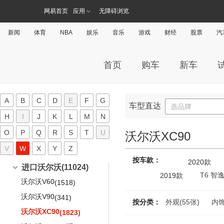
风雅
沃尔沃亚太
(5640)
(9)
摩卡
(420)
菱绅
Model 3(进口)
锐欧
蔚来EC6
(12)
(165)
(120)
网易首页
(9)
应用
无障碍浏览
奇瑞A3三厢
五菱NanoEV
(367)
(149)
西玛(进口)
沃尔沃S60
(17)
(1505)
摩卡新能源
(149)
起亚Picanto
蔚来ES6
北京三菱
(10)
(574)
(213)
奇瑞A5
五菱Air ev晴空
(145)
(6)
日产Juke
沃尔沃S60 E驱混动
(405)
(291)
新闻
体育
NBA
娱乐
音乐
游戏
财经
股票
汽
圆梦
(35)
福瑞迪(海外)
欧蓝德
蔚来ES8
(6)
(797)
(100)
东方之子
宏光S3
(205)
(163)
奇骏
沃尔沃S90
(360)
(1004)
P8
(201)
狮跑(海外)
速跑
蔚来EP9
(4)
(130)
(320)
东方之子Cross
五菱佳辰
(48)
(10)
途乐皮卡
沃尔沃S90 E驱混动
(200)
(240)
首页
购车
新车
VV7 PHEV
(172)
秀尔(海外)
(280)
艾瑞泽7e
凯捷
(113)
(96)
日产350Z
沃尔沃XC40
(14)
(565)
VV7 GT
(338)
艾瑞泽7
宏光
(457)
(1003)
聆风
沃尔沃C40纯电
(230)
(47)
VV7 GT PHEV
(122)
A
B
C
D
E
F
G
瑞虎5
宏光V
(742)
(225)
骐达(海外)
沃尔沃XC40纯电
车型直达
(22)
(353)
选品牌
VV5
(839)
H
I
J
K
L
M
N
宏光PLUS
(4)
轩逸(海外)
沃尔沃XC60
(30)
(1238)
VV6
(376)
O
P
Q
R
S
T
U
荣光
沃尔沃XC90
(268)
天籁(海外)
沃尔沃XC60 E驱混动
(148)
(204)
VV7
(374)
荣光S
V
W
X
Y
Z
(9)
楼兰(海外)
XC CLASSIC
(193)
(168)
按车款：
2020款
荣光V
(106)
逍客(海外)
(119)
进口沃尔沃
(11024)
T6 智逸
2019款
荣光EV
(4)
日产Pathfinder
沃尔沃V60
(155)
(1518)
五菱之光
(298)
日产Frontier
沃尔沃V90
(55)
(341)
按分类：
外观(55张)
内饰
五菱星驰
(80)
日产Xterra
沃尔沃XC90
(43)
(1823)
五菱星辰