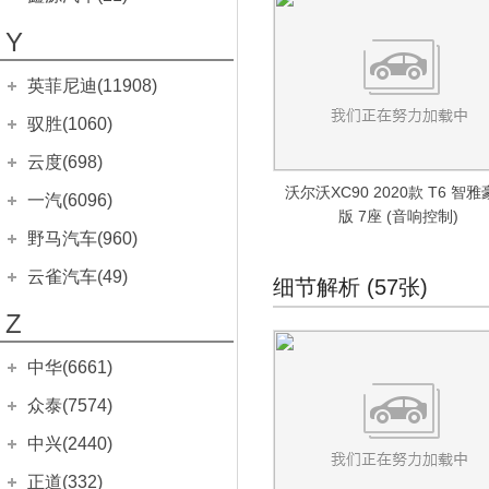
星途瑶光C-DM
(48)
小鹏汽车P5
(125)
雪铁龙C6
(414)
畅巡
(408)
领动 PHEV
华晨鑫源
(18)
(40)
Y
小鹏汽车P7
(359)
雪铁龙C3-XR
(1004)
科鲁泽
(517)
菲斯塔
鑫源X30
(478)
(9)
天逸BEYOND
英菲尼迪(11908)
(399)
科沃兹
(406)
菲斯塔 纯电动
金海狮
(9)
(111)
爱丽舍
(1069)
东风英菲尼迪
(1679)
沃兰多
驭胜(1060)
(543)
全新一代 名图
(878)
鑫源新能源
(3)
雪铁龙C4L
(1046)
Q50L
(847)
迈锐宝XL
(1127)
江铃汽车
(1060)
名图 纯电动
云度(698)
好运1号
(84)
(3)
雪铁龙C5
(2263)
QX50
(803)
创酷
(915)
驭胜S350
索纳塔
(735)
沃尔沃XC90 2020款 T6 智
(853)
云度
(698)
一汽(6096)
雪铁龙C2
(436)
版 7座 (音响控制)
QX60
(29)
创界
(147)
驭胜S330
索纳塔PHEV
(325)
(118)
云度π1
(505)
天津一汽
(4036)
野马汽车(960)
经典世嘉
(868)
星迈罗
进口英菲尼迪
(10229)
(220)
昂希诺
(379)
云度π3
(189)
威志V5
(450)
野马汽车
(960)
云雀汽车(49)
世嘉两厢
(1721)
细节解析 (57张)
探界者
QX60
(589)
(1000)
昂希诺 纯电动
(152)
云度π7
(1)
夏利N5
(569)
博骏
(15)
云雀汽车
(49)
富康
(7)
Z
开拓者
英菲尼迪Q50
(318)
(549)
现代ix25
(1026)
云度V01L
(3)
夏利N7
(139)
野马EC60
(4)
全界Q1
经典爱丽舍三厢
(49)
(952)
赛欧三厢
英菲尼迪ESQ
(498)
(447)
现代ix35
(1638)
骏派A50
中华(6661)
(90)
斯派卡
(113)
赛纳
(11)
赛欧两厢
英菲尼迪QX30
(713)
(665)
途胜L
(1348)
骏派A70
(259)
华晨中华
(6661)
野马F10
众泰(7574)
(123)
凯旋
(337)
爱唯欧两厢
英菲尼迪QX80
(580)
(398)
胜达
(1064)
骏派A70E
(10)
中华V3
野马F12
(633)
(268)
众泰汽车
(7574)
中兴(2440)
毕加索
(97)
爱唯欧三厢
英菲尼迪G
(1254)
(519)
库斯途
(105)
骏派CX65
(153)
中华V7
野马F99
(378)
(175)
众泰TS5
(43)
C4世嘉
广汽中兴
(376)
(314)
正道(332)
乐风
英菲尼迪M
(343)
(726)
瑞奕