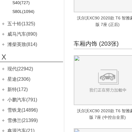
S40
(727)
S80L
(1094)
沃尔沃XC90 2020款 T6 智
五十铃(1325)
版 7座 (正后)
江西五十铃
(1140)
威马汽车(890)
mu-X牧游侠
(323)
车厢内饰 (203张)
威马汽车
(890)
潍柴英致(814)
D-MAX
(369)
威马E.5
(7)
潍柴汽车
(814)
X
铃拓
(132)
威马EX5
(316)
英致G3
(433)
经典瑞迈
现代(22942)
(316)
威马EX6
(400)
英致G5
(138)
庆铃汽车
(185)
北京现代
(15492)
威马W6
星途(2306)
(125)
英致727
(112)
竞技者
MUFASA 沐飒
(82)
威马M7
(68)
(42)
星途
(2306)
英致737
新特(172)
(131)
五十铃皮卡
瑞纳
(103)
(712)
星途追风
(636)
新特
(172)
小鹏汽车(791)
悦纳
(287)
星途追风C-DM
(149)
新特DEV1
(139)
小鹏汽车
(791)
雪铁龙(14896)
沃尔沃XC90 2020款 T6 智
伊兰特
(626)
星途凌云
(904)
启能GEV 1
(33)
版 7座 (中控台全景)
小鹏汽车G3i
(154)
东风雪铁龙
(12382)
雪佛兰(21399)
悦动
(965)
星途揽月
(569)
小鹏汽车G9
(153)
凡尔赛C5 X
(329)
上汽通用雪佛兰
(15716)
鑫源汽车(21)
领动
(381)