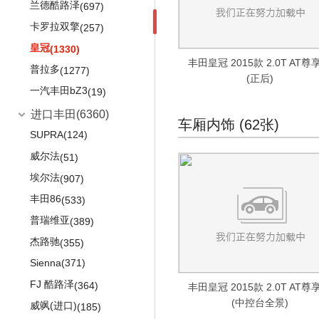
POLO GTI
(410)
兰德酷路泽
(697)
途观
(1753)
卡罗拉双擎
(257)
桑塔纳·浩纳
(264)
皇冠
(1330)
丰田皇冠 2015款 2.0T AT尊
朗逸纯电
(143)
普拉多
(1277)
(正后)
途岳新能源
(3)
一汽丰田bZ3
(19)
进口大众
(17752)
进口丰田
(6360)
车厢内饰 (62张)
蔚揽
(669)
SUPRA
(124)
途锐
(2079)
威尔法
(51)
途锐eHybrid
(176)
埃尔法
(907)
甲壳虫
(2323)
丰田86
(533)
高尔夫旅行版
(990)
普瑞维亚
(389)
大众e-Golf
(288)
杰路驰
(355)
Tiguan
(1483)
Sienna
(371)
夏朗
(928)
FJ 酷路泽
(364)
丰田皇冠 2015款 2.0T AT尊
(中控台全景)
凯路威
(392)
威飒(进口)
(185)