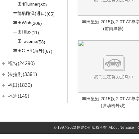
大众Jetta
(133)
丰田4Runner
(30)
大众Passat
(242)
兰德酷路泽(进口)
(65)
大众Touran
丰田皇冠 2015款 2.0T AT尊
(34)
丰田Wish
(206)
(前雨刷器)
大众Bulli
(13)
丰田Hilux
(11)
丰田Tacoma
大众R
(1525)
(58)
高尔夫R
丰田C-HR(海外)
(423)
(67)
尚酷R
(526)
福特(24290)
高尔夫R旅行版
(339)
长安福特
(12998)
法拉利(3391)
R36三厢
(88)
福睿斯
(536)
法拉利
(3391)
福田(1830)
R36旅行版
(149)
福克斯两厢
(1551)
Roma
(21)
福田汽车
(1830)
福迪(149)
丰田皇冠 2015款 2.0T AT尊
福克斯三厢
(1011)
Portofino
(99)
福田G5
(8)
(发动机外观)
福迪汽车
(149)
福汽启腾(920)
蒙迪欧
(1634)
SF90
(8)
风景G7
(107)
揽福
(52)
福汽新龙马
(920)
菲亚特(3894)
锐际
(107)
法拉利488
(285)
风景G9
(2)
雄狮F16
(17)
启腾EX7
(14)
广汽菲亚特
(841)
©
1997-2023 网易公司版权所有
About NetEase
|
法拉第未来(32)
锐际新能源
(14)
法拉利812
(7)
图雅诺
(223)
雄狮F22
(11)
启腾EX80
(120)
菲翔
(633)
锐界
法拉第未来
(32)
(926)