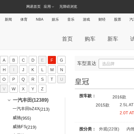
ID.3
(197)
锋兰达
(108)
星海V9
网易首页
应用
无障碍浏览
(33)
梅赛德斯-迈巴赫
(1274)
ID.4 X
(109)
威兰达
(199)
风行雷霆
(17)
迈巴赫S级
(1049)
ID.6 X
(345)
威兰达高性能版
(313)
新闻
体育
NBA
娱乐
音乐
游戏
财经
股票
汽
迈巴赫G级
(14)
POLO
(1676)
威飒
(128)
迈巴赫GLS
(211)
新桑塔纳
汉兰达
(509)
(1622)
首页
购车
新车
朗逸
广汽丰田iA5
(2049)
(56)
凌渡
雅力士
(666)
(827)
A
B
C
D
E
F
G
帕萨特
逸致
车型直达
(1512)
(870)
选品牌
H
I
J
K
L
M
N
帕萨特PHEV
经典凯美瑞
(199)
(1142)
O
P
Q
R
S
T
U
皇冠
辉昂
雷凌双擎
(593)
(557)
V
W
X
Y
Z
途铠
广汽丰田ix4
(112)
(109)
按车款：
2016款
途岳
(414)
一汽丰田
(12389)
2.5L 
2015款
途观X
(182)
一汽丰田bZ4X
(213)
2.0T 
途观L
(329)
威驰
(955)
途观L PHEV
(168)
威驰FS
(219)
按分类：
外观(22张)
内饰