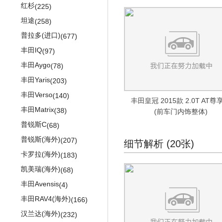
迈特威
(821)
红杉
(225)
大众up!
(602)
坦途
(258)
大众electric up!
(321)
普拉多(进口)
(677)
高尔夫(进口)
(876)
丰田IQ
(97)
高尔夫GTE
(527)
丰田Aygo
(78)
高尔夫GTI(进口)
(392)
丰田Yaris
(203)
高尔夫Sportsvan
(341)
丰田Verso
(140)
丰田皇冠 2015款 2.0T AT尊
尚酷
(876)
丰田Matrix
(38)
(前车门内饰整体)
大众EOS
(628)
普锐斯C
(68)
迈腾旅行版
(510)
普锐斯(海外)
(207)
细节解析 (20张)
迈腾Alltrack
(244)
卡罗拉(海外)
(183)
大众CC(进口)
(483)
凯美瑞(海外)
(68)
辉腾
(1149)
丰田Avensis
(4)
大众Routan
(109)
丰田RAV4(海外)
(166)
POLO(海外)
(123)
汉兰达(海外)
(232)