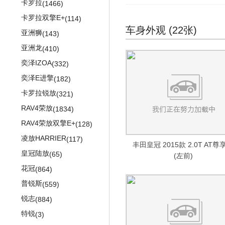
途昂
(834)
卡罗拉
(1466)
途昂X
(318)
卡罗拉双擎E+
(114)
车身外观 (22张)
途安L
(452)
亚洲狮
(143)
威然
(144)
亚洲龙
(410)
POLO劲取
(471)
奕泽IZOA
(332)
高尔
(13)
奕泽E进擎
(182)
桑塔纳
(226)
卡罗拉锐放
(321)
桑塔纳旅行版
(5)
RAV4荣放
(1834)
志俊
(277)
RAV4荣放双擎E+
(128)
Cross Santana
(4)
凌放HARRIER
(117)
丰田皇冠 2015款 2.0T AT尊
PASSAT新领驭
(461)
皇冠陆放
(65)
(左前)
途安
(1287)
花冠
(864)
朗逸两厢
(658)
普锐斯
(559)
朗行Cross
(444)
锐志
(884)
凌渡GTS
(123)
特锐
(3)