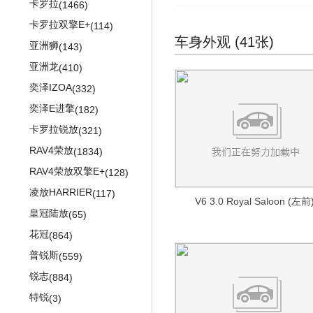
途昂
(834)
卡罗拉
(1466)
途昂X
(318)
卡罗拉双擎E+
(114)
车身外观 (41张)
途安L
(452)
亚洲狮
(143)
威然
(144)
亚洲龙
(410)
POLO劲取
(471)
奕泽IZOA
(332)
高尔
(13)
奕泽E进擎
(182)
桑塔纳
(226)
卡罗拉锐放
(321)
桑塔纳旅行版
(5)
RAV4荣放
(1834)
志俊
(277)
RAV4荣放双擎E+
(128)
Cross Santana
(4)
凌放HARRIER
(117)
V6 3.0 Royal Saloon (左前
PASSAT新领驭
(461)
皇冠陆放
(65)
途安
(1287)
花冠
(864)
朗逸两厢
(658)
普锐斯
(559)
朗行Cross
(444)
锐志
(884)
凌渡GTS
(123)
特锐
(3)