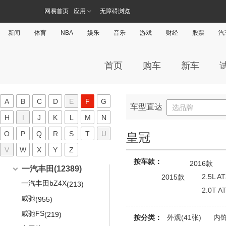
ID.3
(197)
锋兰达
(108)
星海V9
网易首页
应用
无障碍浏览
(33)
梅赛德斯-迈巴赫
(1274)
ID.4 X
(109)
威兰达
(199)
风行雷霆
(17)
迈巴赫S级
(1049)
ID.6 X
(345)
威兰达高性能版
(313)
新闻
体育
NBA
娱乐
音乐
游戏
财经
股票
汽
迈巴赫G级
(14)
POLO
(1676)
威飒
(128)
迈巴赫GLS
(211)
新桑塔纳
汉兰达
(509)
(1622)
首页
购车
新车
朗逸
广汽丰田iA5
(2049)
(56)
凌渡
雅力士
(666)
(827)
A
B
C
D
E
F
G
帕萨特
逸致
车型直达
(1512)
(870)
选品牌
H
I
J
K
L
M
N
帕萨特PHEV
经典凯美瑞
(199)
(1142)
O
P
Q
R
S
T
U
皇冠
辉昂
雷凌双擎
(593)
(557)
V
W
X
Y
Z
途铠
广汽丰田ix4
(112)
(109)
按车款：
2016款
途岳
(414)
一汽丰田
(12389)
2.5L 
2015款
途观X
(182)
一汽丰田bZ4X
(213)
2.0T 
途观L
(329)
威驰
(955)
途观L PHEV
(168)
威驰FS
(219)
按分类：
外观(41张)
内饰