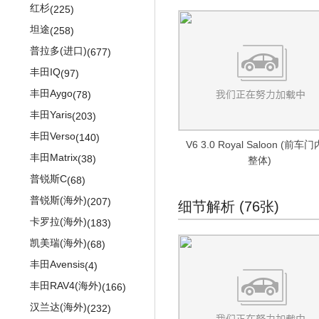
迈特威
(821)
红杉
(225)
大众up!
(602)
坦途
(258)
大众electric up!
(321)
普拉多(进口)
(677)
高尔夫(进口)
(876)
丰田IQ
(97)
高尔夫GTE
(527)
丰田Aygo
(78)
高尔夫GTI(进口)
(392)
丰田Yaris
(203)
高尔夫Sportsvan
(341)
丰田Verso
(140)
V6 3.0 Royal Saloon (前车
尚酷
(876)
丰田Matrix
(38)
整体)
大众EOS
(628)
普锐斯C
(68)
迈腾旅行版
(510)
普锐斯(海外)
(207)
细节解析 (76张)
迈腾Alltrack
(244)
卡罗拉(海外)
(183)
大众CC(进口)
(483)
凯美瑞(海外)
(68)
辉腾
(1149)
丰田Avensis
(4)
大众Routan
(109)
丰田RAV4(海外)
(166)
POLO(海外)
(123)
汉兰达(海外)
(232)