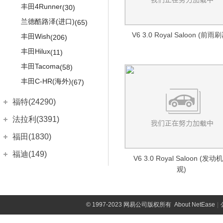
大众Jetta
(133)
丰田4Runner
(30)
大众Passat
(242)
兰德酷路泽(进口)
(65)
大众Touran
V6 3.0 Royal Saloon (前雨
(34)
丰田Wish
(206)
大众Bulli
(13)
丰田Hilux
(11)
丰田Tacoma
大众R
(1525)
(58)
高尔夫R
丰田C-HR(海外)
(423)
(67)
尚酷R
(526)
福特(24290)
高尔夫R旅行版
(339)
长安福特
(12998)
法拉利(3391)
R36三厢
(88)
福睿斯
(536)
法拉利
(3391)
福田(1830)
R36旅行版
(149)
福克斯两厢
(1551)
Roma
(21)
福田汽车
(1830)
福迪(149)
V6 3.0 Royal Saloon (发动
福克斯三厢
(1011)
Portofino
(99)
福田G5
(8)
观)
福迪汽车
(149)
福汽启腾(920)
蒙迪欧
(1634)
SF90
(8)
风景G7
(107)
揽福
(52)
福汽新龙马
(920)
菲亚特(3894)
锐际
(107)
法拉利488
(285)
风景G9
(2)
雄狮F16
(17)
启腾EX7
(14)
广汽菲亚特
(841)
©
1997-2023 网易公司版权所有
About NetEase
|
法拉第未来(32)
锐际新能源
(14)
法拉利812
(7)
图雅诺
(223)
雄狮F22
(11)
启腾EX80
(120)
菲翔
(633)
锐界
法拉第未来
(32)
(926)