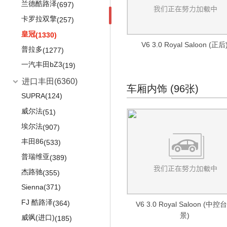
POLO GTI
(410)
兰德酷路泽
(697)
途观
(1753)
卡罗拉双擎
(257)
桑塔纳·浩纳
(264)
皇冠
(1330)
V6 3.0 Royal Saloon (正后
朗逸纯电
(143)
普拉多
(1277)
途岳新能源
(3)
一汽丰田bZ3
(19)
进口大众
(17752)
进口丰田
(6360)
车厢内饰 (96张)
蔚揽
(669)
SUPRA
(124)
途锐
(2079)
威尔法
(51)
途锐eHybrid
(176)
埃尔法
(907)
甲壳虫
(2323)
丰田86
(533)
高尔夫旅行版
(990)
普瑞维亚
(389)
大众e-Golf
(288)
杰路驰
(355)
Tiguan
(1483)
Sienna
(371)
夏朗
(928)
FJ 酷路泽
(364)
V6 3.0 Royal Saloon (中控
景)
凯路威
(392)
威飒(进口)
(185)